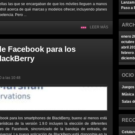
Lanzam
 ellas las que se encargaban de que los móviles lleguen a manos
Paso a 
trol acerca de qué marcas y modelos ofrecer, incluyendo planes
etencia. Pero ...
ARCH
LEER MÁS
enero 2
octubre
de Facebook para los
abril 20
febrero
lackBerry
diciemb
OCIO
0 a las 10:48
Juegos 
Música
Salas d
cebook para los smartphones de BlackBerry, bueno al menos está
REC
erísticas de la versión 1.9.0 incluyen la elección de diferentes
es de Facebook, sincronizado de la bandeja de entrada, de
Celular
ersal. La nueva aplicación de BlackBerry está disponible en la