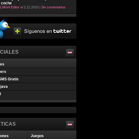
l coche
LMóvil Editor
el 2.11.2010 |
Sin comentarios
CIALES
nes
pers
SMS Gratis
java
l
TICAS
iones
Juegos