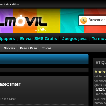
irectorio
+ sitios
lpapers
Enviar SMS Gratis
Juegos java
Tu móv
Noticias
Paso a Paso
Trucos
ETIQ
Andro
celular
ce
faceboo
ascinar
gratis
ju
lanza
Lujo
Mob
0 a las 14:48
5235
Noki
nuevo 