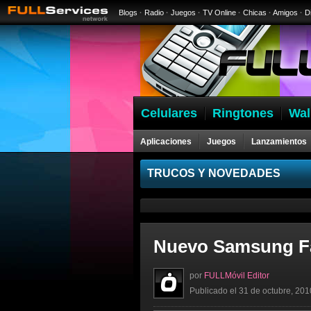
Blogs
·
Radio
·
Juegos
·
TV Online
·
Chicas
·
Amigos
·
D
Celulares
Ringtones
Wal
Aplicaciones
Juegos
Lanzamientos
Celulares
TRUCOS Y NOVEDADES
Nuevo Samsung F
por
FULLMóvil Editor
Publicado el 31 de octubre, 201