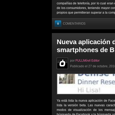
compañías de telefonía, por lo cual eran
de los consumidores, teniendo mayor con
propios que permitieran superar a la comp
COMENTARIOS
0
Nueva aplicación 
smartphones de B
por
FULLMóvil Editor
Publicado el 27 de octubre, 201
Ya está lista la nueva aplicación de Fa
lista la versión beta. Las nuevas caract
modos de visualización de los mensaj
búsqueda de Facebook y la búsqueda univ