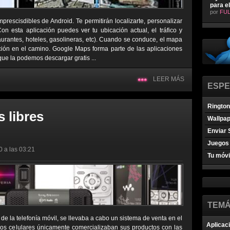
para e
por
FUL
rescisdibles de Android. Te permitirán localizarte, personalizar
on esta aplicación puedes ver tu ubicación actual, el tráfico y
urantes, hoteles, gasolineras, etc). Cuando se conduce, el mapa
ción en el camino. Google Maps forma parte de las aplicaciones
que la podemos descargar gratis ...
LEER MÁS
ESPE
Ringto
s libres
Wallpa
Enviar 
Juegos 
0 a las 03:21
Tu móvi
TEMÁ
s de la telefonía móvil, se llevaba a cabo un sistema de venta en el
Aplicac
os celulares únicamente comercializaban sus productos con las