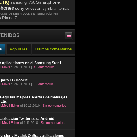
ung
Smartphone
samsung l760
phones
sony ericsson
symbian
temas
rucos de sms
trucos samsung
volumen
 Phone 7
ENIDOS
s
Populares
Últimos comentarios
ar aplicaciones en el Samsung Star I
LMóvil
el 28.01.2011 |
3 Comentarios
 para LG Cookie
LMóvil
el 26.01.2011 |
1 Comentario
legir las mejores Alertas de mensajes
atis
LMóvil Editor
el 19.11.2010 |
Sin comentarios
aplicación Twitter para Android
LMóvil Editor
el 4.11.2010 |
Sin comentarios
rolet y MyLink OnStar: aplicaciones