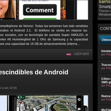
sams
Smart
Trucos
t
Windows
smarthphone de Verizon. Todas las versiones han sido vendidas
CONT
ativo el Android 2.1. El teléfono se centra en mejorar las
edes sociales, con su tecnología de pantalla Super AMOLED, el
 Cortex A8 Hummingbird de 1 GHz de Samsung y la capacidad
Último
posee una capacidad de 16 GB de almacenamiento (interna ...
Instal
LEER MÁS
por
FUL
Trucos
por
FUL
escindibles de Android
Cómo e
SMS gr
por
FUL
0 a las 10:56
Nueva 
por
FUL
MyChev