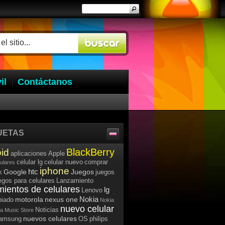
il
Contáctanos
UETAS
BlackBerry
id
aplicaciones
Apple
celular lg
celular nuevo
comprar
lulares
iphone
htc
Google
Juegos
k
juegos
egos para celulares
Lanzamiento
mientos de celulares
lg
Lenovo
Nokia
motorola
nexus one
iado
Nokia
nuevo celular
Noticias
a Music Store
nuevos celulares
samsung
OS
philips