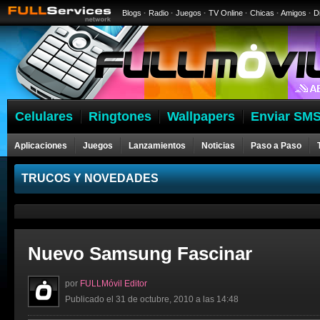
Blogs
·
Radio
·
Juegos
·
TV Online
·
Chicas
·
Amigos
·
D
Celulares
Ringtones
Wallpapers
Enviar SMS
Aplicaciones
Juegos
Lanzamientos
Noticias
Paso a Paso
Celulares
TRUCOS Y NOVEDADES
Nuevo Samsung Fascinar
por
FULLMóvil Editor
Publicado el 31 de octubre, 2010 a las 14:48