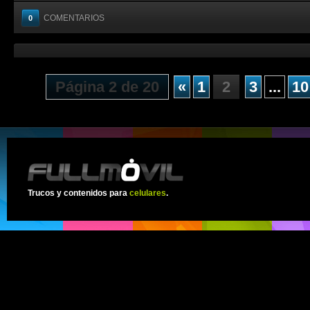
COMENTARIOS
0
Página 2 de 20
«
1
2
3
...
10
Trucos y contenidos para
celulares
.