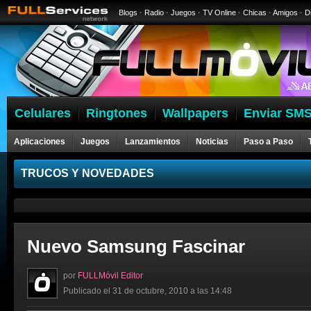
Blogs
·
Radio
·
Juegos
·
TV Online
·
Chicas
·
Amigos
·
D
Celulares
Ringtones
Wallpapers
Enviar SMS
Aplicaciones
Juegos
Lanzamientos
Noticias
Paso a Paso
Celulares
TRUCOS Y NOVEDADES
Nuevo Samsung Fascinar
por
FULLMóvil Editor
Publicado el 31 de octubre, 2010 a las 14:48