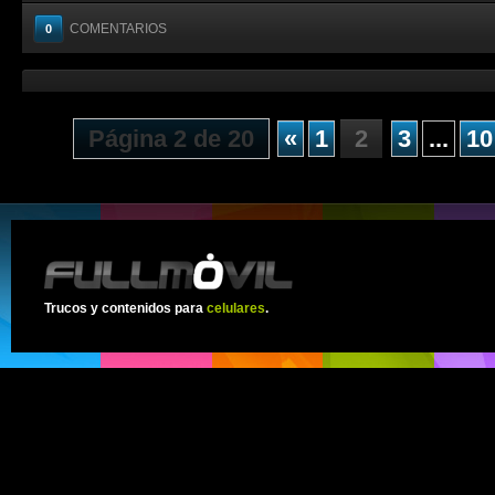
COMENTARIOS
0
Página 2 de 20
«
1
2
3
...
10
Trucos y contenidos para
celulares
.