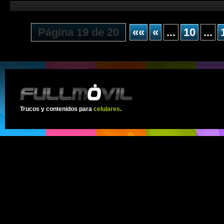
Página 19 de 20
««
«
...
10
...
Trucos y contenidos para
celulares
.