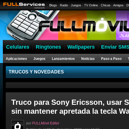
Blogs
·
Radio
·
Juegos
·
TV Online
·
Chicas
·
Amigos
·
D
Celulares
Ringtones
Wallpapers
Enviar SMS
Aplicaciones
Juegos
Lanzamientos
Noticias
Paso a Paso
Celulares
TRUCOS Y NOVEDADES
Truco para Sony Ericsson, usar 
sin mantener apretada la tecla 
por
FULLMóvil Editor