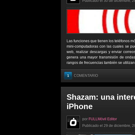
Publicado el 30 de diciembre, 2
Las funciones que tienen los teléfonos mó
mini-computadoras con las cuales se pued
web, realizar descargas y enviar correo
genera una mayor transmisión de ondas,
rangos de frecuencias también se utilizan
COMENTARIO
1
Shazam: una inter
iPhone
por
FULLMóvil Editor
Publicado el 29 de diciembre, 2