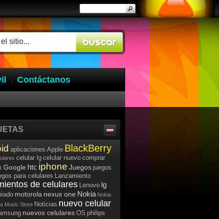
il
Contáctanos
UETAS
BlackBerry
id
aplicaciones
Apple
celular lg
celular nuevo
comprar
lulares
iphone
htc
Google
Juegos
k
juegos
egos para celulares
Lanzamiento
mientos de celulares
lg
Lenovo
Nokia
motorola
nexus one
iado
Nokia
nuevo celular
Noticias
a Music Store
nuevos celulares
samsung
OS
philips