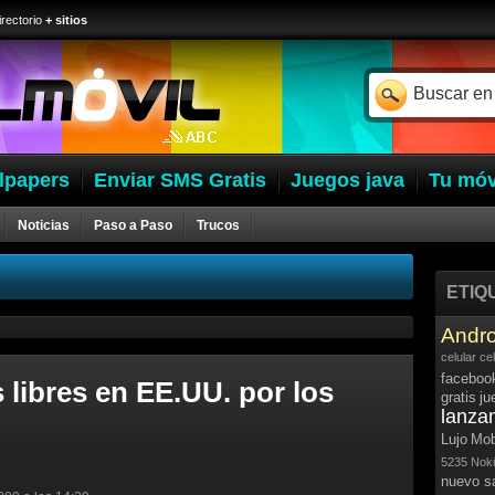
irectorio
+ sitios
lpapers
Enviar SMS Gratis
Juegos java
Tu móv
Noticias
Paso a Paso
Trucos
ETIQ
Andro
celular
ce
faceboo
libres en EE.UU. por los
gratis
ju
lanza
Lujo
Mob
5235
Noki
nuevo 