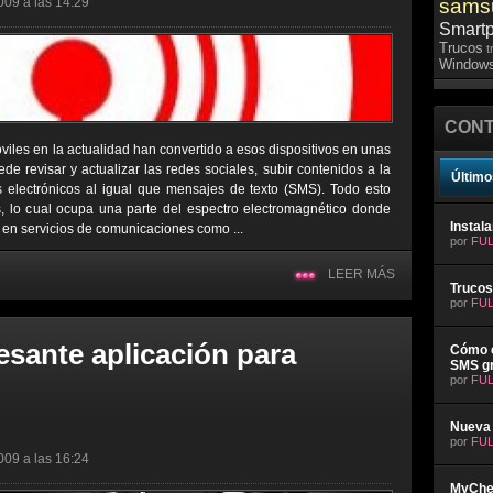
009 a las 14:29
sams
Smart
Trucos
t
Windows
CONT
viles en la actualidad han convertido a esos dispositivos en unas
e revisar y actualizar las redes sociales, subir contenidos a la
Último
s electrónicos al igual que mensajes de texto (SMS). Todo esto
 lo cual ocupa una parte del espectro electromagnético donde
Instal
 en servicios de comunicaciones como ...
por
FUL
LEER MÁS
Trucos
por
FUL
esante aplicación para
Cómo e
SMS gr
por
FUL
Nueva 
por
FUL
009 a las 16:24
MyChev