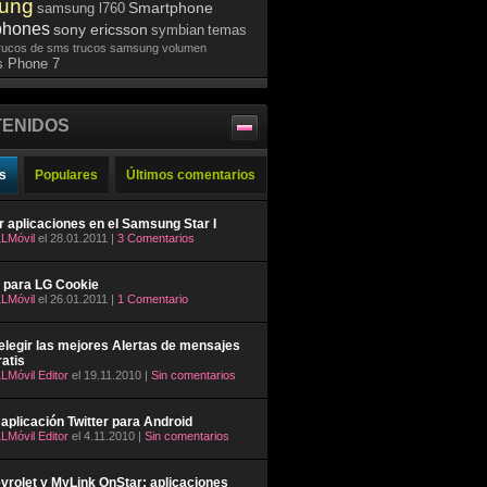
ung
Smartphone
samsung l760
phones
sony ericsson
symbian
temas
rucos de sms
trucos samsung
volumen
 Phone 7
ENIDOS
s
Populares
Últimos comentarios
ar aplicaciones en el Samsung Star I
LMóvil
el 28.01.2011 |
3 Comentarios
 para LG Cookie
LMóvil
el 26.01.2011 |
1 Comentario
legir las mejores Alertas de mensajes
atis
LMóvil Editor
el 19.11.2010 |
Sin comentarios
aplicación Twitter para Android
LMóvil Editor
el 4.11.2010 |
Sin comentarios
rolet y MyLink OnStar: aplicaciones