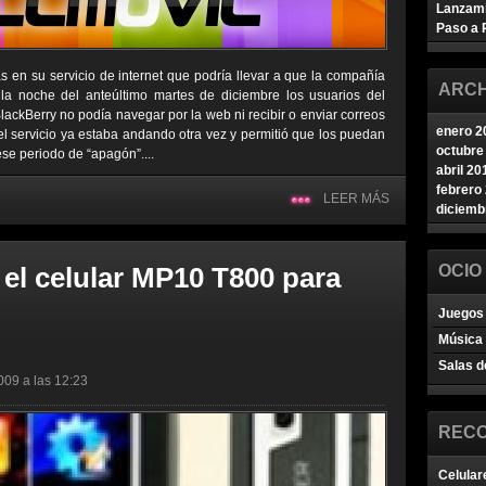
Lanzam
Paso a 
as en su servicio de internet que podría llevar a que la compañía
ARCH
la noche del anteúltimo martes de diciembre los usuarios del
ckBerry no podía navegar por la web ni recibir o enviar correos
enero 2
 el servicio ya estaba andando otra vez y permitió que los puedan
octubre
ese periodo de “apagón”....
abril 20
febrero
LEER MÁS
diciemb
 el celular MP10 T800 para
OCIO
Juegos 
Música
Salas d
009 a las 12:23
REC
Celular