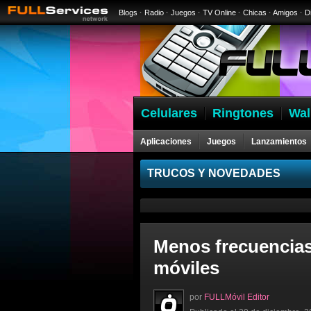
Blogs
·
Radio
·
Juegos
·
TV Online
·
Chicas
·
Amigos
·
D
Celulares
Ringtones
Wal
Aplicaciones
Juegos
Lanzamientos
Celulares
TRUCOS Y NOVEDADES
Menos frecuencias 
móviles
por
FULLMóvil Editor