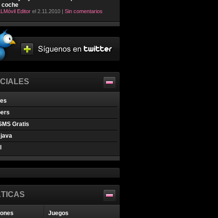
l coche
LMóvil Editor
el 2.11.2010 |
Sin comentarios
CIALES
nes
pers
SMS Gratis
java
l
TICAS
iones
Juegos