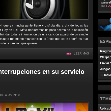
para e
por
FUL
il que ya mucha gente tiene y disfruta día a día de todas las
ar. Hoy en FULLMóvil hablaremos un poco acerca de la aplicación
 brindar toda la información de una canción a partir de un simple
s algo realmente muy sencillo, lo único que se te pedirá es que
ESPE
de la canción que quieras ...
Ringto
LEER MÁS
Wallpa
Enviar 
Juegos 
nterrupciones en su servicio
Tu móvi
009 a las 19:58
TEMÁ
Aplicac