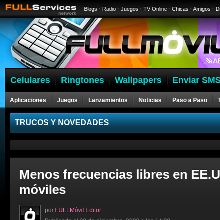
Blogs
·
Radio
·
Juegos
·
TV Online
·
Chicas
·
Amigos
·
D
Celulares
Ringtones
Wallpapers
Enviar SMS
Aplicaciones
Juegos
Lanzamientos
Noticias
Paso a Paso
Celulares
TRUCOS Y NOVEDADES
Menos frecuencias libres en EE.U
móviles
por
FULLMóvil Editor