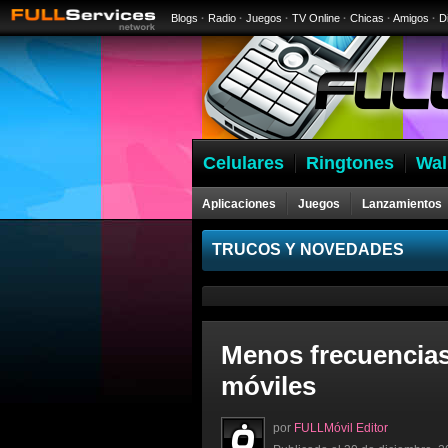
Blogs
·
Radio
·
Juegos
·
TV Online
·
Chicas
·
Amigos
·
D
Celulares
Ringtones
Wal
Aplicaciones
Juegos
Lanzamientos
Celulares
TRUCOS Y NOVEDADES
Menos frecuencias 
móviles
por
FULLMóvil Editor