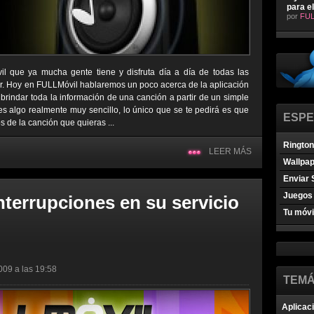
para e
por
FUL
il que ya mucha gente tiene y disfruta día a día de todas las
ar. Hoy en FULLMóvil hablaremos un poco acerca de la aplicación
 brindar toda la información de una canción a partir de un simple
s algo realmente muy sencillo, lo único que se te pedirá es que
ESPE
de la canción que quieras ...
Ringto
LEER MÁS
Wallpa
Enviar 
Juegos 
nterrupciones en su servicio
Tu móvi
009 a las 19:58
TEMÁ
Aplicac