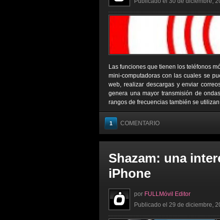
Publicado el 30 de diciembre, 2
Las funciones que tienen los teléfonos mó
mini-computadoras con las cuales se pued
web, realizar descargas y enviar correo
genera una mayor transmisión de ondas,
rangos de frecuencias también se utilizan
COMENTARIO
1
Shazam: una inter
iPhone
por
FULLMóvil Editor
Publicado el 29 de diciembre, 2