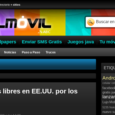
irectorio
+ sitios
lpapers
Enviar SMS Gratis
Juegos java
Tu móv
Noticias
Paso a Paso
Trucos
ETIQ
Andro
celular
ce
faceboo
libres en EE.UU. por los
gratis
ju
lanza
Lujo
Mob
5235
Noki
nuevo 