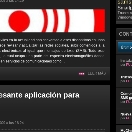
009 a las 14:29
sams
Smart
Trucos
t
Windows
CONT
viles en la actualidad han convertido a esos dispositivos en unas
e revisar y actualizar las redes sociales, subir contenidos a la
Último
s electrónicos al igual que mensajes de texto (SMS). Todo esto
 lo cual ocupa una parte del espectro electromagnético donde
Instal
 en servicios de comunicaciones como ...
por
FUL
LEER MÁS
Trucos
por
FUL
esante aplicación para
Cómo e
SMS gr
por
FUL
Nueva 
por
FUL
009 a las 16:24
MyChev