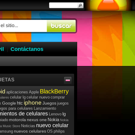
il
Contáctanos
UETAS
BlackBerry
id
aplicaciones
Apple
celular lg
celular nuevo
comprar
lulares
iphone
htc
Google
Juegos
k
juegos
egos para celulares
Lanzamiento
mientos de celulares
lg
Lenovo
Nokia
motorola
nexus one
iado
Nokia
nuevo celular
Noticias
a Music Store
nuevos celulares
samsung
OS
philips