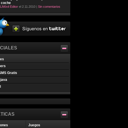
l coche
LMóvil Editor
el 2.11.2010 |
Sin comentarios
CIALES
nes
pers
SMS Gratis
java
l
TICAS
iones
Juegos