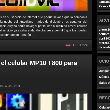
Lanzam
Paso a 
as en su servicio de internet que podría llevar a que la compañía
ARCH
la noche del anteúltimo martes de diciembre los usuarios del
ckBerry no podía navegar por la web ni recibir o enviar correos
enero 2
 el servicio ya estaba andando otra vez y permitió que los puedan
octubre
ese periodo de “apagón”....
abril 20
febrero
LEER MÁS
diciemb
 el celular MP10 T800 para
OCIO
Juegos 
Música
Salas d
009 a las 12:23
REC
Celular