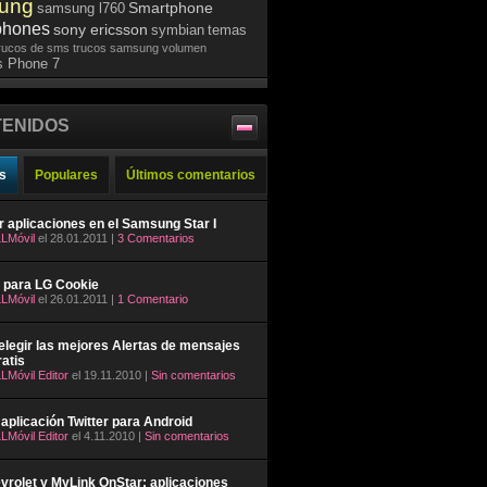
ung
Smartphone
samsung l760
phones
sony ericsson
symbian
temas
rucos de sms
trucos samsung
volumen
 Phone 7
ENIDOS
s
Populares
Últimos comentarios
ar aplicaciones en el Samsung Star I
LMóvil
el 28.01.2011 |
3 Comentarios
 para LG Cookie
LMóvil
el 26.01.2011 |
1 Comentario
legir las mejores Alertas de mensajes
atis
LMóvil Editor
el 19.11.2010 |
Sin comentarios
aplicación Twitter para Android
LMóvil Editor
el 4.11.2010 |
Sin comentarios
rolet y MyLink OnStar: aplicaciones