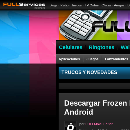
Blogs
·
Radio
·
Juegos
·
TV Online
·
Chicas
·
Amigos
·
D
Celulares
Ringtones
Wal
Aplicaciones
Juegos
Lanzamientos
Celulares
TRUCOS Y NOVEDADES
Descargar Frozen 
Android
por
FULLMóvil Editor