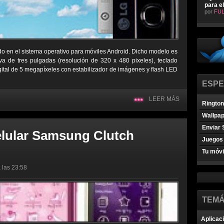
para e
por
FUL
o en el sistema operativo para móviles Android. Dicho modelo es
iva de tres pulgadas (resolución de 320 x 480 pixeles), teclado
igital de 5 megapíxeles con estabilizador de imágenes y flash LED
ESPE
LEER MÁS
Ringto
Wallpa
Enviar 
elular Samsung Clutch
Juegos 
Tu móvi
 las 23:58
TEMÁ
Aplicac