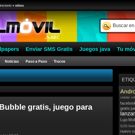
irectorio
+ sitios
lpapers
Enviar SMS Gratis
Juegos java
Tu móv
Noticias
Paso a Paso
Trucos
ETIQ
Andro
celular
ce
faceboo
Bubble gratis, juego para
gratis
ju
lanza
Lujo
Mob
5235
Noki
nuevo 