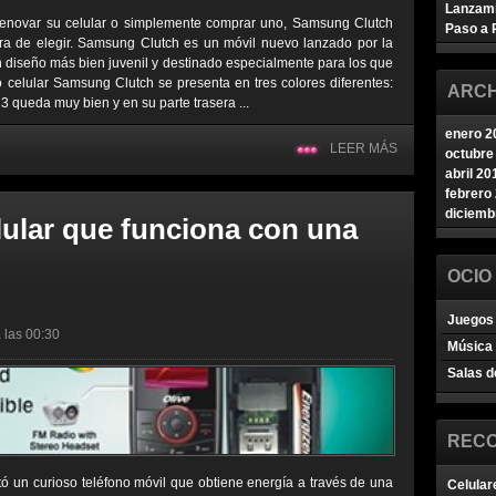
Lanzam
renovar su celular o simplemente comprar uno, Samsung Clutch
Paso a 
ra de elegir. Samsung Clutch es un móvil nuevo lanzado por la
iseño más bien juvenil y destinado especialmente para los que
o celular Samsung Clutch se presenta en tres colores diferentes:
ARCH
3 queda muy bien y en su parte trasera ...
enero 2
LEER MÁS
octubre
abril 20
febrero
diciemb
lular que funciona con una
OCIO
Juegos 
 las 00:30
Música
Salas d
REC
ó un curioso teléfono móvil que obtiene energía a través de una
Celular