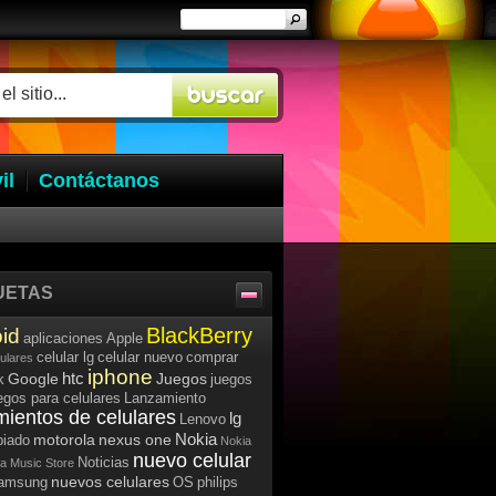
il
Contáctanos
UETAS
BlackBerry
id
aplicaciones
Apple
celular lg
celular nuevo
comprar
lulares
iphone
htc
Google
Juegos
k
juegos
egos para celulares
Lanzamiento
mientos de celulares
lg
Lenovo
Nokia
motorola
nexus one
iado
Nokia
nuevo celular
Noticias
a Music Store
nuevos celulares
samsung
OS
philips