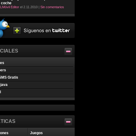
l coche
LMóvil Editor
el 2.11.2010 |
Sin comentarios
CIALES
nes
pers
SMS Gratis
java
l
TICAS
iones
Juegos