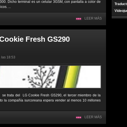
2300. Dicho terminal es un celular 3GSM, con pantalla a color de
Traduct
cos. ...
Videoj
LEER MÁS
 Cookie Fresh GS290
 las 18:53
, se trata del LG Cookie Fresh GS290, el tercer miembro de la
to la compañía surcoreana espera vender al menos 10 millones
LEER MÁS