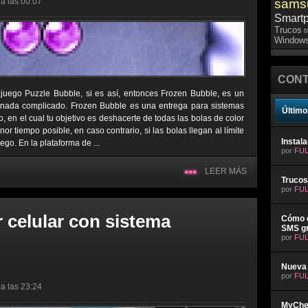
a las 00:07
sams
Smart
Trucos
t
Windows
CONT
uego Puzzle Bubble, si es así, entonces Frozen Bubble, es un
 nada complicado. Frozen Bubble es una entrega para sistemas
Último
 en el cual tu objetivo es deshacerte de todas las bolas de color
r tiempo posible, en caso contrario, si las bolas llegan al límite
Instal
uego. En la plataforma de ...
por
FUL
LEER MÁS
Trucos
por
FUL
 celular con sistema
Cómo e
SMS gr
por
FUL
Nueva 
por
FUL
a las 23:24
MyChev