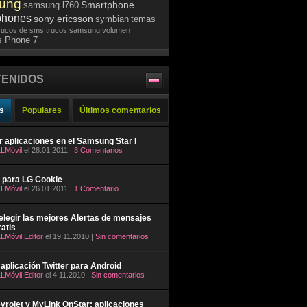
ung
Smartphone
samsung l760
phones
sony ericsson
symbian
temas
rucos de sms
trucos samsung
volumen
 Phone 7
ENIDOS
s
Populares
Últimos comentarios
ar aplicaciones en el Samsung Star I
LMóvil
el 28.01.2011 |
3 Comentarios
 para LG Cookie
LMóvil
el 26.01.2011 |
1 Comentario
legir las mejores Alertas de mensajes
atis
LMóvil Editor
el 19.11.2010 |
Sin comentarios
aplicación Twitter para Android
LMóvil Editor
el 4.11.2010 |
Sin comentarios
rolet y MyLink OnStar: aplicaciones