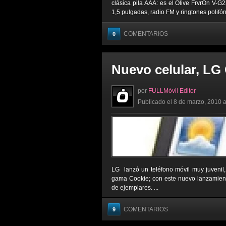
clásica pila AAA: es el Olive FrvrOn V-G
1,5 pulgadas, radio FM y ringtones polifóni
COMENTARIOS
0
Nuevo celular, LG
por
FULLMóvil Editor
Publicado el 8 de marzo, 2010 a
LG lanzó un teléfono móvil muy juvenil
gama Cookie; con este nuevo lanzamien
de ejemplares. ...
COMENTARIOS
9