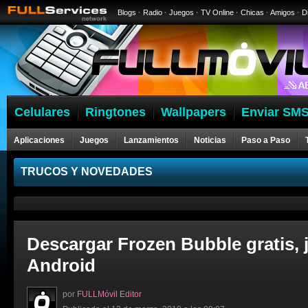
Blogs
·
Radio
·
Juegos
·
TV Online
·
Chicas
·
Amigos
·
D
Celulares
Ringtones
Wallpapers
Enviar SMS
Aplicaciones
Juegos
Lanzamientos
Noticias
Paso a Paso
Celulares
TRUCOS Y NOVEDADES
Descargar Frozen Bubble gratis, 
Android
por
FULLMóvil Editor