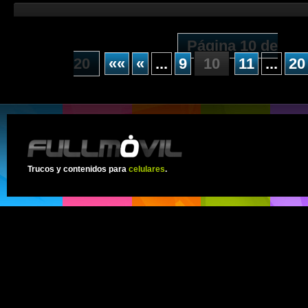
Página 10 de
20
««
«
...
9
10
11
...
20
Trucos y contenidos para
celulares
.