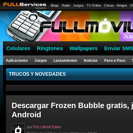
Blogs
·
Radio
·
Juegos
·
TV Online
·
Chicas
·
Amigos
·
D
Celulares
Ringtones
Wallpapers
Enviar SMS
Aplicaciones
Juegos
Lanzamientos
Noticias
Paso a Paso
Celulares
TRUCOS Y NOVEDADES
Descargar Frozen Bubble gratis, 
Android
por
FULLMóvil Editor