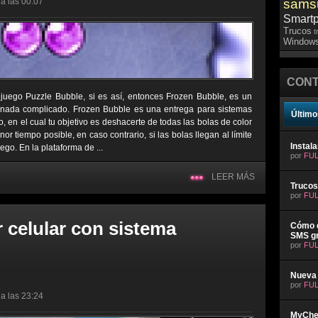
a las 00:07
sams
Smart
Trucos
t
Windows
CONT
uego Puzzle Bubble, si es así, entonces Frozen Bubble, es un
 nada complicado. Frozen Bubble es una entrega para sistemas
Último
 en el cual tu objetivo es deshacerte de todas las bolas de color
r tiempo posible, en caso contrario, si las bolas llegan al límite
Instal
uego. En la plataforma de ...
por
FUL
LEER MÁS
Trucos
por
FUL
 celular con sistema
Cómo e
SMS gr
por
FUL
Nueva 
por
FUL
a las 23:24
MyChev