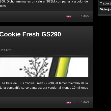
2300. Dicho terminal es un celular 3GSM, con pantalla a color de
Traduct
cos. ...
Videoj
LEER MÁS
 Cookie Fresh GS290
 las 18:53
, se trata del LG Cookie Fresh GS290, el tercer miembro de la
to la compañía surcoreana espera vender al menos 10 millones
LEER MÁS