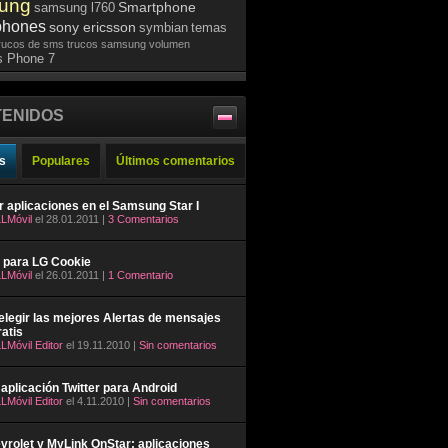
ung
Smartphone
samsung l760
phones
sony ericsson
symbian
temas
rucos de sms
trucos samsung
volumen
 Phone 7
ENIDOS
s
Populares
Últimos comentarios
ar aplicaciones en el Samsung Star I
LMóvil
el 28.01.2011 |
3 Comentarios
 para LG Cookie
LMóvil
el 26.01.2011 |
1 Comentario
legir las mejores Alertas de mensajes
atis
LMóvil Editor
el 19.11.2010 |
Sin comentarios
aplicación Twitter para Android
LMóvil Editor
el 4.11.2010 |
Sin comentarios
rolet y MyLink OnStar: aplicaciones