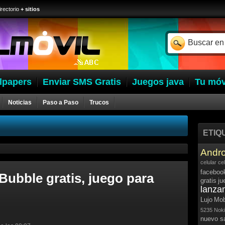
irectorio
+ sitios
lpapers
Enviar SMS Gratis
Juegos java
Tu móv
Noticias
Paso a Paso
Trucos
ETIQ
Andro
celular
ce
faceboo
Bubble gratis, juego para
gratis
ju
lanza
Lujo
Mob
5235
Noki
nuevo 