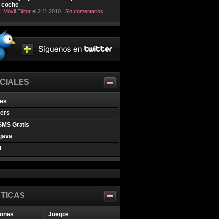
l coche
LMóvil Editor
el 2.11.2010 |
Sin comentarios
CIALES
nes
pers
SMS Gratis
java
l
TICAS
iones
Juegos