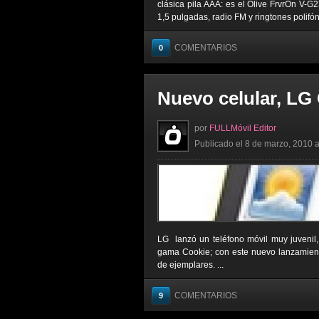
clásica pila AAA: es el Olive FrvrOn V-G
1,5 pulgadas, radio FM y ringtones polifóni
COMENTARIOS
0
Nuevo celular, LG
por
FULLMóvil Editor
Publicado el 8 de marzo, 2010 a
LG lanzó un teléfono móvil muy juvenil
gama Cookie; con este nuevo lanzamien
de ejemplares. ...
COMENTARIOS
9