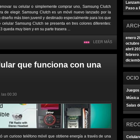
Lanzam
renovar su celular o simplemente comprar uno, Samsung Clutch
Paso a 
ra de elegir. Samsung Clutch es un móvil nuevo lanzado por la
iseño más bien juvenil y destinado especialmente para los que
o celular Samsung Clutch se presenta en tres colores diferentes:
ARCH
3 queda muy bien y en su parte trasera ...
enero 2
LEER MÁS
octubre
abril 20
febrero
diciemb
lular que funciona con una
OCIO
Juegos 
 las 00:30
Música
Salas d
REC
ó un curioso teléfono móvil que obtiene energía a través de una
Celular