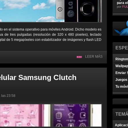
para e
por
FUL
o en el sistema operativo para móviles Android. Dicho modelo es
iva de tres pulgadas (resolución de 320 x 480 pixeles), teclado
igital de 5 megapíxeles con estabilizador de imágenes y flash LED
ESPE
LEER MÁS
Ringto
Wallpa
Enviar 
elular Samsung Clutch
Juegos 
Tu móvi
 las 23:58
TEMÁ
Aplicac