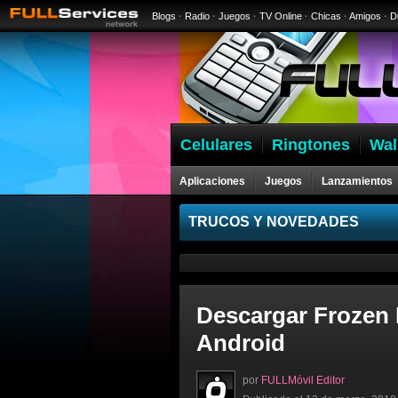
Blogs
·
Radio
·
Juegos
·
TV Online
·
Chicas
·
Amigos
·
D
Celulares
Ringtones
Wal
Aplicaciones
Juegos
Lanzamientos
Celulares
TRUCOS Y NOVEDADES
Descargar Frozen 
Android
por
FULLMóvil Editor