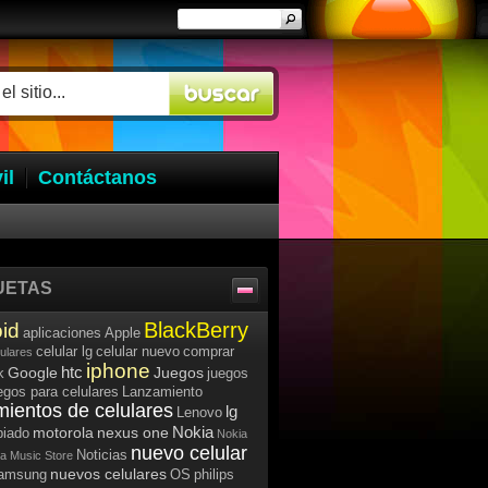
il
Contáctanos
UETAS
BlackBerry
id
aplicaciones
Apple
celular lg
celular nuevo
comprar
lulares
iphone
htc
Google
Juegos
k
juegos
egos para celulares
Lanzamiento
mientos de celulares
lg
Lenovo
Nokia
motorola
nexus one
iado
Nokia
nuevo celular
Noticias
a Music Store
nuevos celulares
samsung
OS
philips