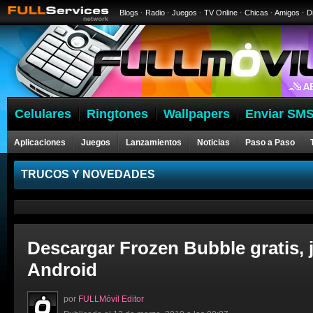
Blogs
·
Radio
·
Juegos
·
TV Online
·
Chicas
·
Amigos
·
D
Celulares
Ringtones
Wallpapers
Enviar SMS
Aplicaciones
Juegos
Lanzamientos
Noticias
Paso a Paso
Celulares
TRUCOS Y NOVEDADES
Descargar Frozen Bubble gratis, 
Android
por
FULLMóvil Editor