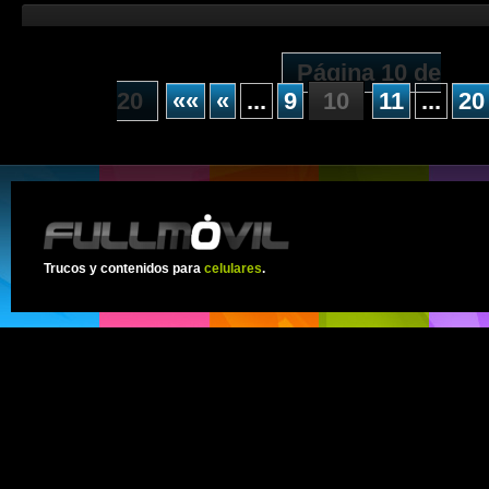
Página 10 de
20
««
«
...
9
10
11
...
20
Trucos y contenidos para
celulares
.