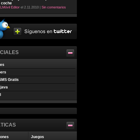
l coche
LMóvil Editor
el 2.11.2010 |
Sin comentarios
CIALES
nes
pers
SMS Gratis
java
l
TICAS
iones
Juegos