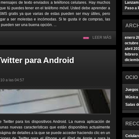
 mensajes de texto enviados a teléfonos celulares. Hay muchos
Lanzam
que tú puedes tener en el teléfono móvil. Usted debe aprender a
Paso a 
SMS gratis ya que varias de estas pueden ser muy útiles, pero
ar a ser molestas e incómodas. Si te gusta ir de compras, las
s pueden ser una buena opción. ...
ARCH
LEER MÁS
enero 2
octubre
abril 20
febrero
witter para Android
diciemb
OCIO
10 a las 04:57
Juegos 
Música
Salas d
 Twitter para los dispositivos Android. La nueva aplicación de
REC
gunas nuevas características que están disponibles actualmente
 página de detalles a la que se puede acceder haciendo clic en un
Celular
aciones de Twitter para el iPhone y el iPad de Apple y para la