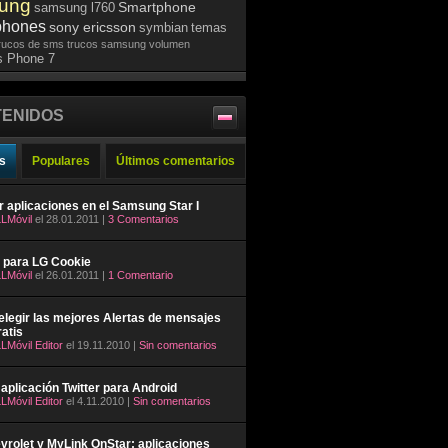
ung
Smartphone
samsung l760
phones
sony ericsson
symbian
temas
rucos de sms
trucos samsung
volumen
 Phone 7
ENIDOS
s
Populares
Últimos comentarios
ar aplicaciones en el Samsung Star I
LMóvil
el 28.01.2011 |
3 Comentarios
 para LG Cookie
LMóvil
el 26.01.2011 |
1 Comentario
legir las mejores Alertas de mensajes
atis
LMóvil Editor
el 19.11.2010 |
Sin comentarios
aplicación Twitter para Android
LMóvil Editor
el 4.11.2010 |
Sin comentarios
rolet y MyLink OnStar: aplicaciones