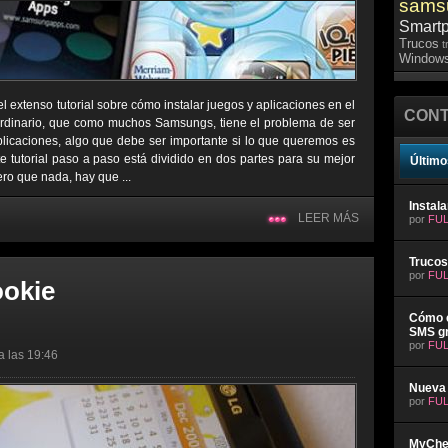
sams
Smart
Trucos
t
Windows
l extenso tutorial sobre cómo instalar juegos y aplicaciones en el
CONT
ordinario, que como muchos Samsungs, tiene el problema de ser
plicaciones, algo que debe ser importante si lo que queremos es
e tutorial paso a paso está dividido en dos partes para su mejor
Último
ro que nada, hay que ...
Instal
LEER MÁS
por
FUL
Trucos
por
FUL
ookie
Cómo e
SMS gr
por
FUL
a las 19:46
Nueva 
por
FUL
MyChev