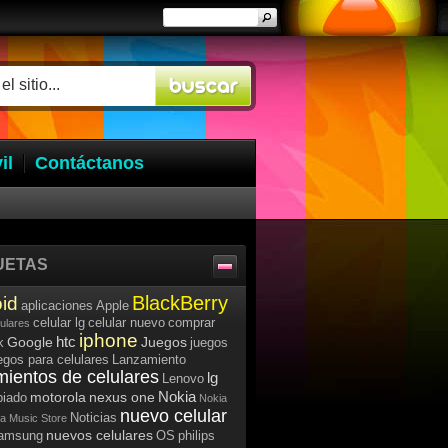
il
Contáctanos
UETAS
BlackBerry
id
aplicaciones
Apple
celular lg
celular nuevo
comprar
lulares
iphone
htc
Google
Juegos
k
juegos
egos para celulares
Lanzamiento
mientos de celulares
lg
Lenovo
Nokia
motorola
nexus one
iado
Nokia
nuevo celular
Noticias
a Music Store
nuevos celulares
samsung
OS
philips