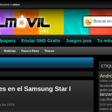
irectorio
+ sitios
lpapers
Enviar SMS Gratis
Juegos java
Tu móv
Noticias
Paso a Paso
Trucos
ETIQ
Andro
celular
ce
faceboo
nes en el Samsung Star I
gratis
ju
lanza
Lujo
Mob
a las 19:59
5235
Noki
nuevo 