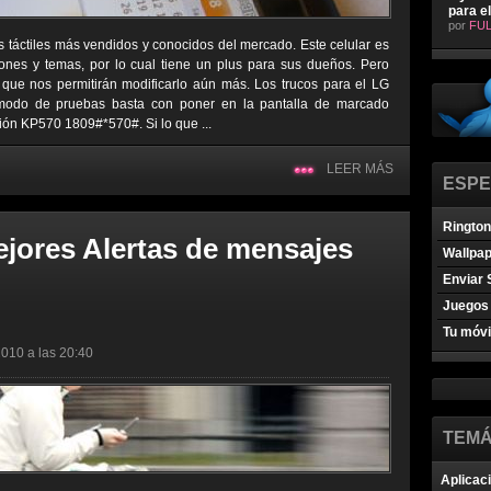
para e
por
FUL
s táctiles más vendidos y conocidos del mercado. Este celular es
ones y temas, por lo cual tiene un plus para sus dueños. Pero
que nos permitirán modificarlo aún más. Los trucos para el LG
 modo de pruebas basta con poner en la pantalla de marcado
ión KP570 1809#*570#. Si lo que ...
LEER MÁS
ESPE
Ringto
ejores Alertas de mensajes
Wallpa
Enviar 
Juegos 
Tu móvi
2010 a las 20:40
TEMÁ
Aplicac