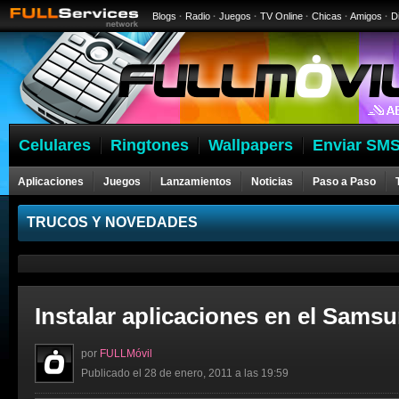
Blogs
·
Radio
·
Juegos
·
TV Online
·
Chicas
·
Amigos
·
D
Celulares
Ringtones
Wallpapers
Enviar SMS
Aplicaciones
Juegos
Lanzamientos
Noticias
Paso a Paso
Celulares
TRUCOS Y NOVEDADES
Instalar aplicaciones en el Samsu
por
FULLMóvil
Publicado el 28 de enero, 2011 a las 19:59