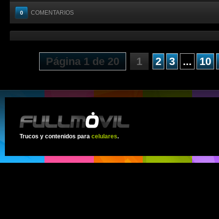
COMENTARIOS
0
Página 1 de 20
1
2
3
...
10
Trucos y contenidos para
celulares
.