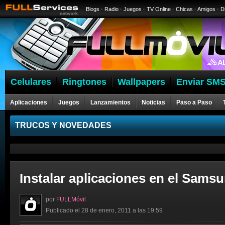
Blogs
·
Radio
·
Juegos
·
TV Online
·
Chicas
·
Amigos
·
D
Celulares
Ringtones
Wallpapers
Enviar SMS
Aplicaciones
Juegos
Lanzamientos
Noticias
Paso a Paso
Celulares
TRUCOS Y NOVEDADES
Instalar aplicaciones en el Samsu
por
FULLMóvil
Publicado el 28 de enero, 2011 a las 19:59