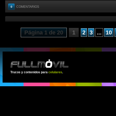
COMENTARIOS
0
Página 1 de 20
1
2
3
...
10
Trucos y contenidos para
celulares
.