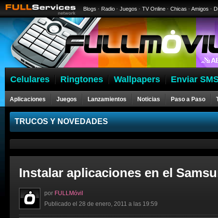
Blogs
·
Radio
·
Juegos
·
TV Online
·
Chicas
·
Amigos
·
D
Celulares
Ringtones
Wallpapers
Enviar SMS
Aplicaciones
Juegos
Lanzamientos
Noticias
Paso a Paso
Celulares
TRUCOS Y NOVEDADES
Instalar aplicaciones en el Samsu
por
FULLMóvil
Publicado el 28 de enero, 2011 a las 19:59