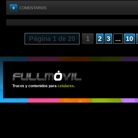
COMENTARIOS
0
Página 1 de 20
1
2
3
...
10
Trucos y contenidos para
celulares
.