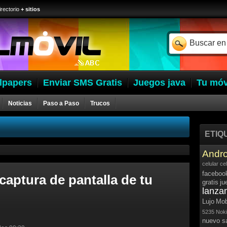
irectorio
+ sitios
lpapers
Enviar SMS Gratis
Juegos java
Tu móv
Noticias
Paso a Paso
Trucos
ETIQ
Andro
celular
ce
faceboo
aptura de pantalla de tu
gratis
ju
lanza
Lujo
Mob
5235
Noki
nuevo 