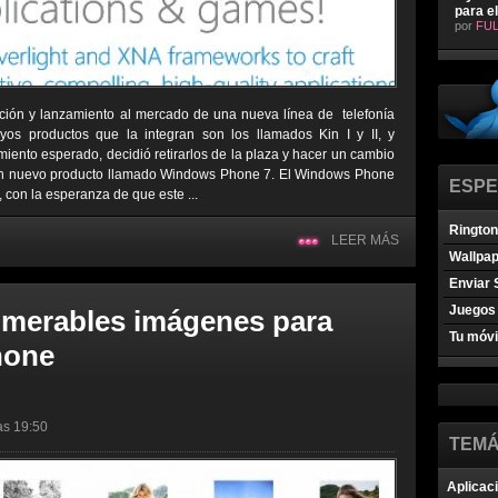
para e
por
FUL
ción y lanzamiento al mercado de una nueva línea de telefonía
uyos productos que la integran son los llamados Kin I y II, y
miento esperado, decidió retirarlos de la plaza y hacer un cambio
 un nuevo producto llamado Windows Phone 7. El Windows Phone
ESPE
, con la esperanza de que este ...
Ringto
LEER MÁS
Wallpa
Enviar 
Juegos 
umerables imágenes para
Tu móvi
hone
las 19:50
TEMÁ
Aplicac