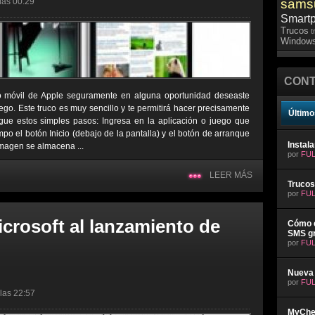
 las 00:29
sams
Smart
Trucos
t
Windows
CONT
no móvil de Apple seguramente en alguna oportunidad deseaste
ego. Este truco es muy sencillo y te permitirá hacer precisamente
Último
igue estos simples pasos: Ingresa en la aplicación o juego que
mpo el botón Inicio (debajo de la pantalla) y el botón de arranque
Instal
 imagen se almacena ...
por
FUL
LEER MÁS
Trucos
por
FUL
crosoft al lanzamiento de
Cómo e
SMS gr
por
FUL
Nueva 
por
FUL
 las 22:57
MyChev