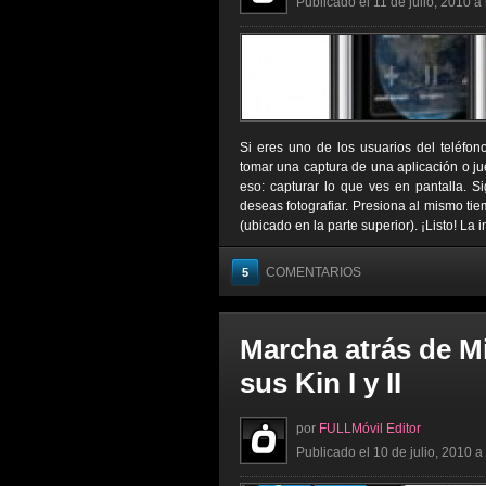
Publicado el 11 de julio, 2010 a
Si eres uno de los usuarios del teléfo
tomar una captura de una aplicación o ju
eso: capturar lo que ves en pantalla. S
deseas fotografiar. Presiona al mismo tie
(ubicado en la parte superior). ¡Listo! La
COMENTARIOS
5
Marcha atrás de Mi
sus Kin I y II
por
FULLMóvil Editor
Publicado el 10 de julio, 2010 a