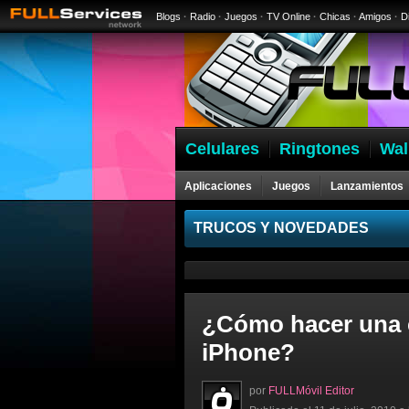
Blogs
·
Radio
·
Juegos
·
TV Online
·
Chicas
·
Amigos
·
D
Celulares
Ringtones
Wal
Aplicaciones
Juegos
Lanzamientos
Celulares
TRUCOS Y NOVEDADES
¿Cómo hacer una c
iPhone?
por
FULLMóvil Editor