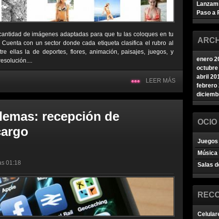
Lanzam
Paso a 
 cantidad de imágenes adaptadas para que tu las coloques en tu
ARCH
o. Cuenta con un sector donde cada etiqueta clasifica el rubro al
e ellas la de deportes, flores, animación, paisajes, juegos, y
enero 2
esolución....
octubre
abril 20
LEER MÁS
febrero
diciemb
lemas: recepción de
OCIO
cargo
Juegos 
Música
las 01:18
Salas d
REC
Celular