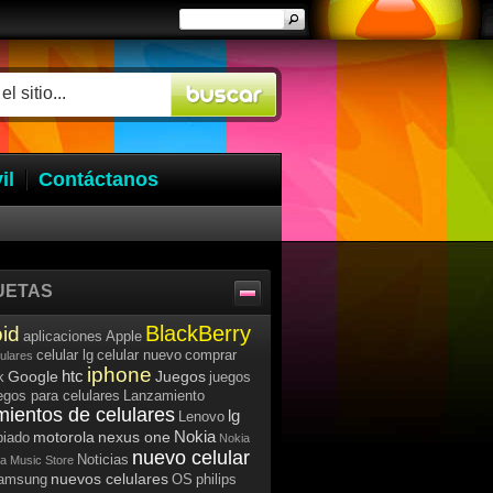
il
Contáctanos
UETAS
BlackBerry
id
aplicaciones
Apple
celular lg
celular nuevo
comprar
lulares
iphone
htc
Google
Juegos
k
juegos
egos para celulares
Lanzamiento
mientos de celulares
lg
Lenovo
Nokia
motorola
nexus one
iado
Nokia
nuevo celular
Noticias
a Music Store
nuevos celulares
samsung
OS
philips