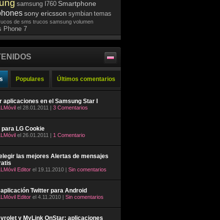
ung
Smartphone
samsung l760
phones
sony ericsson
symbian
temas
rucos de sms
trucos samsung
volumen
 Phone 7
ENIDOS
s
Populares
Últimos comentarios
ar aplicaciones en el Samsung Star I
LMóvil
el 28.01.2011 |
3 Comentarios
 para LG Cookie
LMóvil
el 26.01.2011 |
1 Comentario
legir las mejores Alertas de mensajes
atis
LMóvil Editor
el 19.11.2010 |
Sin comentarios
aplicación Twitter para Android
LMóvil Editor
el 4.11.2010 |
Sin comentarios
rolet y MyLink OnStar: aplicaciones