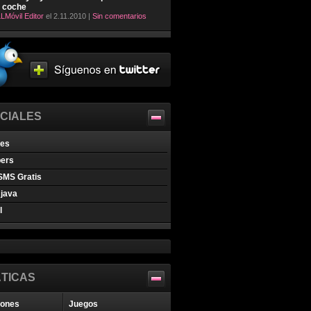
l coche
LMóvil Editor
el 2.11.2010 |
Sin comentarios
CIALES
nes
pers
SMS Gratis
java
l
TICAS
iones
Juegos