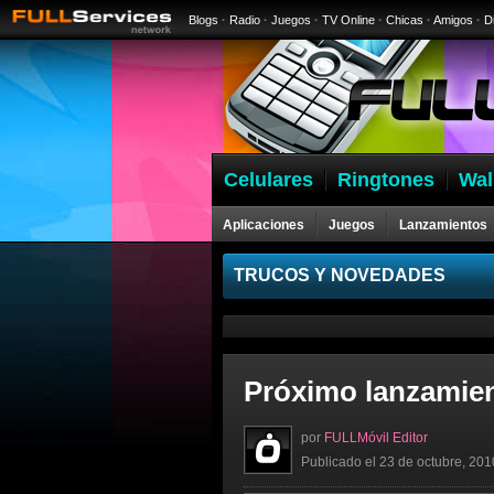
Blogs
·
Radio
·
Juegos
·
TV Online
·
Chicas
·
Amigos
·
D
Celulares
Ringtones
Wal
Aplicaciones
Juegos
Lanzamientos
Celulares
TRUCOS Y NOVEDADES
Próximo lanzamien
por
FULLMóvil Editor
Publicado el 23 de octubre, 201