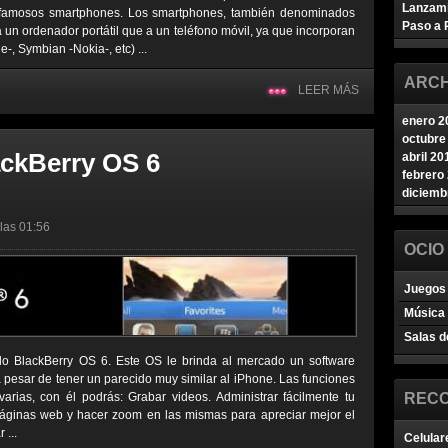
Lanzam
s famosos smartphones. Los smartphones, también denominados
Paso a 
 un ordenador portátil que a un teléfono móvil, ya que incorporan
-, Symbian -Nokia-, etc) ...
ARCH
LEER MÁS
enero 2
octubre
ackBerry OS 6
abril 20
febrero
diciemb
 las 01:56
OCIO
Juegos 
Música
Salas d
do BlackBerry OS 6. Este OS le brinda al mercado un software
 a pesar de tener un parecido muy similar al iPhone. Las funciones
varias, con él podrás: Grabar videos. Administrar fácilmente tu
REC
páginas web y hacer zoom en las mismas para apreciar mejor el
 ...
Celular