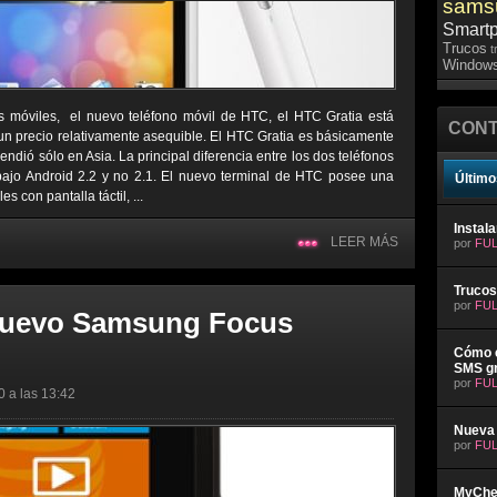
sams
Smart
Trucos
t
Windows
s móviles, el nuevo teléfono móvil de HTC, el HTC Gratia está
CONT
un precio relativamente asequible. El HTC Gratia es básicamente
ndió sólo en Asia. La principal diferencia entre los dos teléfonos
bajo Android 2.2 y no 2.1. El nuevo terminal de HTC posee una
Último
s con pantalla táctil, ...
Instal
LEER MÁS
por
FUL
Trucos
por
FUL
nuevo Samsung Focus
Cómo e
SMS gr
por
FUL
0 a las 13:42
Nueva 
por
FUL
MyChev