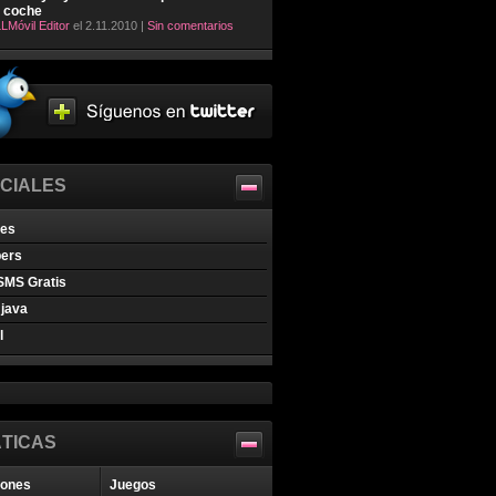
l coche
LMóvil Editor
el 2.11.2010 |
Sin comentarios
CIALES
nes
pers
SMS Gratis
java
l
TICAS
iones
Juegos