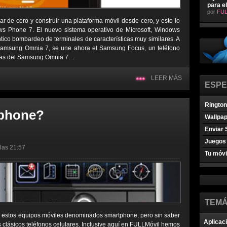
para e
por
FUL
r de cero y construir una plataforma móvil desde cero, y esto lo
ws Phone 7. El nuevo sistema operativo de Microsoft, Windows
tico bombardeo de terminales de características muy similares. A
 Samsung Omnia 7, se une ahora el Samsung Focus, un teléfono
as del Samsung Omnia 7....
LEER MÁS
ESPE
Ringto
tphone?
Wallpa
Enviar 
Juegos 
 las 21:57
Tu móvi
TEMÁ
 estos equipos móviles denominados smartphone, pero sin saber
Aplicac
s clásicos teléfonos celulares. Inclusive aquí en FULLMóvil hemos