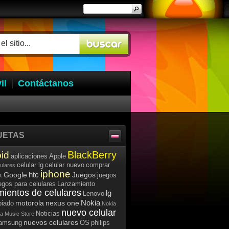
il
Contáctanos
UETAS
BlackBerry
id
aplicaciones
Apple
celular lg
celular nuevo
comprar
lulares
iphone
htc
Google
Juegos
k
juegos
egos para celulares
Lanzamiento
mientos de celulares
lg
Lenovo
Nokia
motorola
nexus one
iado
Nokia
nuevo celular
Noticias
a Music Store
nuevos celulares
samsung
OS
philips