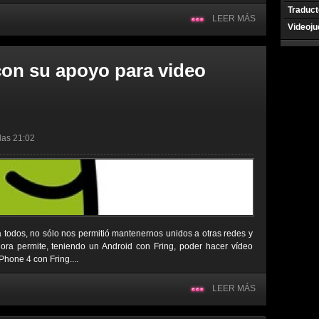
Traduct
LEER MÁS
Videoj
con su apoyo para video
 las 21:02
 todos, no sólo nos permitió mantenernos unidos a otras redes y
ora permite, teniendo un Android con Fring, poder hacer vídeo
hone 4 con Fring....
LEER MÁS