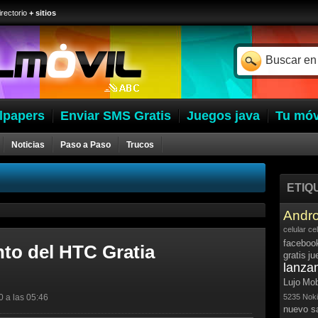
irectorio
+ sitios
lpapers
Enviar SMS Gratis
Juegos java
Tu móv
Noticias
Paso a Paso
Trucos
ETIQ
Andro
celular
ce
faceboo
to del HTC Gratia
gratis
ju
lanza
Lujo
Mob
0 a las 05:46
5235
Noki
nuevo 