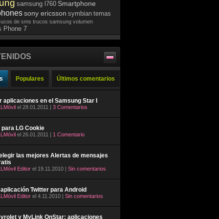
ung
Smartphone
samsung l760
phones
sony ericsson
symbian
temas
rucos de sms
trucos samsung
volumen
 Phone 7
ENIDOS
s
Populares
Últimos comentarios
ar aplicaciones en el Samsung Star I
LMóvil
el 28.01.2011 |
3 Comentarios
 para LG Cookie
LMóvil
el 26.01.2011 |
1 Comentario
legir las mejores Alertas de mensajes
atis
LMóvil Editor
el 19.11.2010 |
Sin comentarios
aplicación Twitter para Android
LMóvil Editor
el 4.11.2010 |
Sin comentarios
rolet y MyLink OnStar: aplicaciones