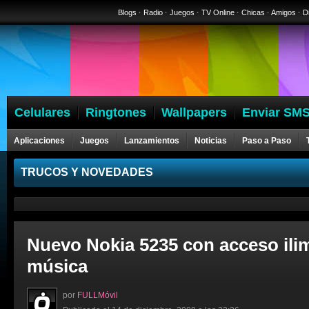
Blogs
·
Radio
·
Juegos
·
TV Online
·
Chicas
·
Amigos
·
D
Celulares
Ringtones
Wallpapers
Enviar SMS
Aplicaciones
Juegos
Lanzamientos
Noticias
Paso a Paso
Celulares
TRUCOS Y NOVEDADES
Nuevo Nokia 5235 con acceso ilim
música
por
FULLMóvil