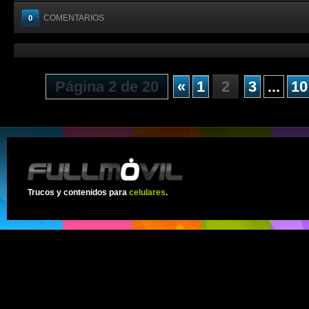
COMENTARIOS
0
Página 2 de 20
«
1
2
3
...
10
Trucos y contenidos para
celulares
.