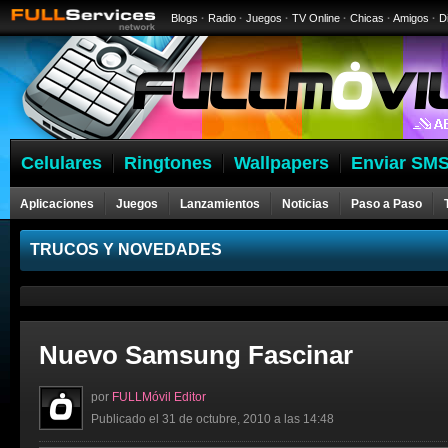
Blogs
·
Radio
·
Juegos
·
TV Online
·
Chicas
·
Amigos
·
D
Celulares
Ringtones
Wallpapers
Enviar SMS
Aplicaciones
Juegos
Lanzamientos
Noticias
Paso a Paso
Celulares
TRUCOS Y NOVEDADES
Nuevo Samsung Fascinar
por
FULLMóvil Editor
Publicado el 31 de octubre, 2010 a las 14:48