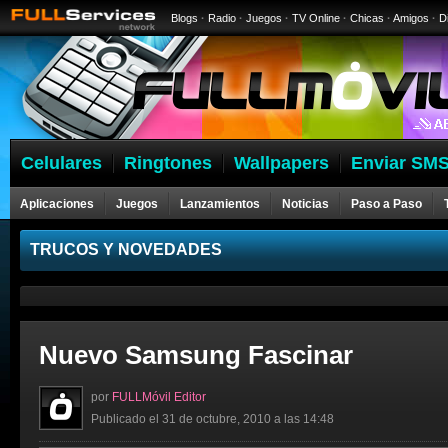
Blogs
·
Radio
·
Juegos
·
TV Online
·
Chicas
·
Amigos
·
D
Celulares
Ringtones
Wallpapers
Enviar SMS
Aplicaciones
Juegos
Lanzamientos
Noticias
Paso a Paso
Celulares
TRUCOS Y NOVEDADES
Nuevo Samsung Fascinar
por
FULLMóvil Editor
Publicado el 31 de octubre, 2010 a las 14:48