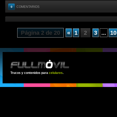
COMENTARIOS
0
Página 2 de 20
«
1
2
3
...
10
Trucos y contenidos para
celulares
.