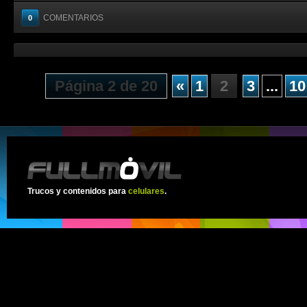
COMENTARIOS
0
Página 2 de 20
«
1
2
3
...
10
Trucos y contenidos para
celulares
.