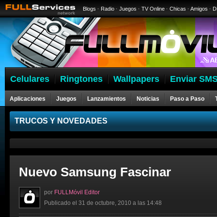
Blogs
·
Radio
·
Juegos
·
TV Online
·
Chicas
·
Amigos
·
D
Celulares
Ringtones
Wallpapers
Enviar SMS
Aplicaciones
Juegos
Lanzamientos
Noticias
Paso a Paso
Celulares
TRUCOS Y NOVEDADES
Nuevo Samsung Fascinar
por
FULLMóvil Editor
Publicado el 31 de octubre, 2010 a las 14:48