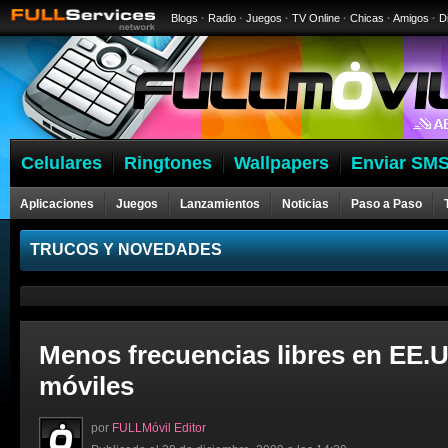
Blogs
·
Radio
·
Juegos
·
TV Online
·
Chicas
·
Amigos
·
D
Celulares
Ringtones
Wallpapers
Enviar SMS
Aplicaciones
Juegos
Lanzamientos
Noticias
Paso a Paso
Celulares
TRUCOS Y NOVEDADES
Menos frecuencias libres en EE.U
móviles
por
FULLMóvil Editor