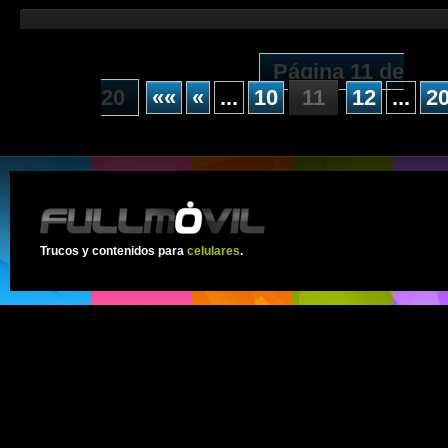
Página 11 de
20
««
«
...
10
11
12
...
2
Trucos y contenidos para
celulares
.