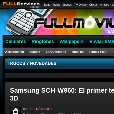
Blogs
·
Radio
·
Juegos
·
TV Online
·
Chicas
·
Amigos
·
D
Celulares
Ringtones
Wallpapers
Enviar SMS
Aplicaciones
Juegos
Lanzamientos
Noticias
Paso a Paso
Celulares
TRUCOS Y NOVEDADES
Samsung SCH-W960: El primer te
3D
por
FULLMóvil Editor