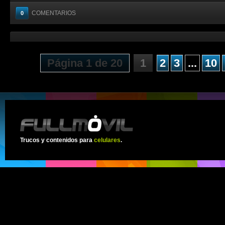
COMENTARIOS
0
Página 1 de 20
1
2
3
...
10
Trucos y contenidos para
celulares
.