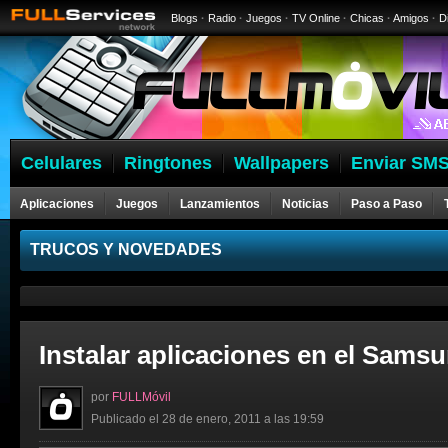
Blogs
·
Radio
·
Juegos
·
TV Online
·
Chicas
·
Amigos
·
D
Celulares
Ringtones
Wallpapers
Enviar SMS
Aplicaciones
Juegos
Lanzamientos
Noticias
Paso a Paso
Celulares
TRUCOS Y NOVEDADES
Instalar aplicaciones en el Samsu
por
FULLMóvil
Publicado el 28 de enero, 2011 a las 19:59