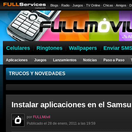
Blogs
·
Radio
·
Juegos
·
TV Online
·
Chicas
·
Amigos
·
D
Celulares
Ringtones
Wallpapers
Enviar SMS
Aplicaciones
Juegos
Lanzamientos
Noticias
Paso a Paso
Celulares
TRUCOS Y NOVEDADES
Instalar aplicaciones en el Samsu
por
FULLMóvil
Publicado el 28 de enero, 2011 a las 19:59