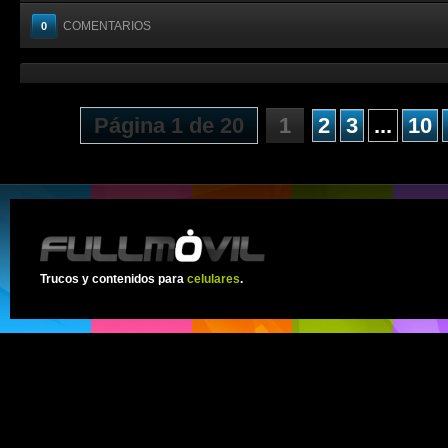
COMENTARIOS
0
Página 1 de 20
1
2
3
...
10
Trucos y contenidos para
celulares
.