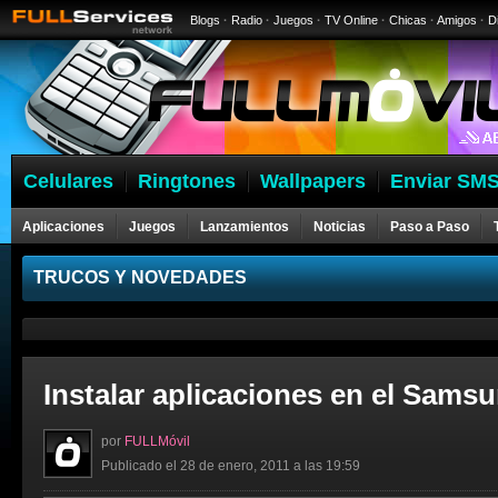
Blogs
·
Radio
·
Juegos
·
TV Online
·
Chicas
·
Amigos
·
D
Celulares
Ringtones
Wallpapers
Enviar SMS
Aplicaciones
Juegos
Lanzamientos
Noticias
Paso a Paso
Celulares
TRUCOS Y NOVEDADES
Instalar aplicaciones en el Samsu
por
FULLMóvil
Publicado el 28 de enero, 2011 a las 19:59