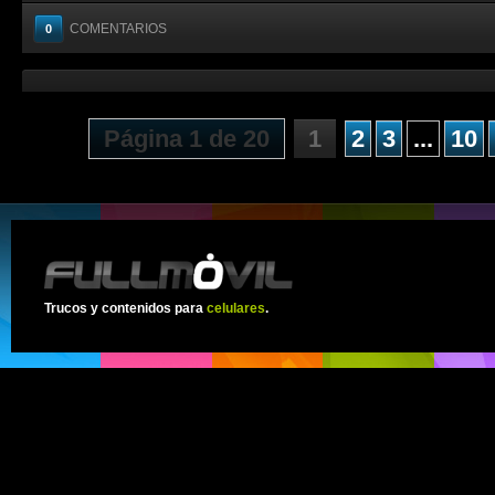
COMENTARIOS
0
Página 1 de 20
1
2
3
...
10
Trucos y contenidos para
celulares
.