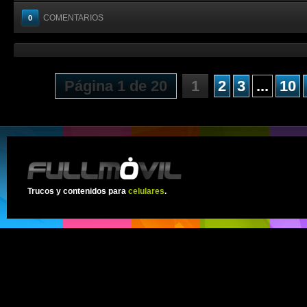
COMENTARIOS
0
Página 1 de 20
1
2
3
...
10
Trucos y contenidos para
celulares
.