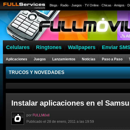
Blogs
·
Radio
·
Juegos
·
TV Online
·
Chicas
·
Amigos
·
D
Celulares
Ringtones
Wallpapers
Enviar SMS
Aplicaciones
Juegos
Lanzamientos
Noticias
Paso a Paso
Celulares
TRUCOS Y NOVEDADES
Instalar aplicaciones en el Samsu
por
FULLMóvil
Publicado el 28 de enero, 2011 a las 19:59