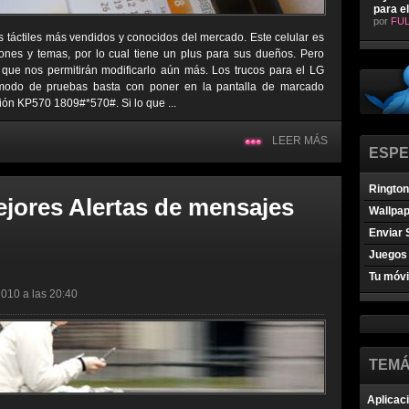
para e
por
FUL
s táctiles más vendidos y conocidos del mercado. Este celular es
ones y temas, por lo cual tiene un plus para sus dueños. Pero
que nos permitirán modificarlo aún más. Los trucos para el LG
 modo de pruebas basta con poner en la pantalla de marcado
ión KP570 1809#*570#. Si lo que ...
LEER MÁS
ESPE
Ringto
ejores Alertas de mensajes
Wallpa
Enviar 
Juegos 
Tu móvi
2010 a las 20:40
TEMÁ
Aplicac