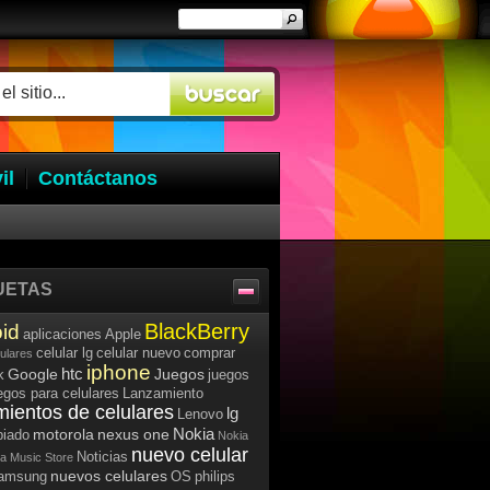
il
Contáctanos
UETAS
BlackBerry
id
aplicaciones
Apple
celular lg
celular nuevo
comprar
lulares
iphone
htc
Google
Juegos
k
juegos
egos para celulares
Lanzamiento
mientos de celulares
lg
Lenovo
Nokia
motorola
nexus one
iado
Nokia
nuevo celular
Noticias
a Music Store
nuevos celulares
samsung
OS
philips