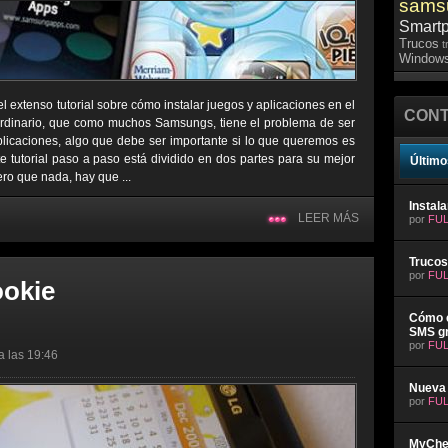
sams
Smart
Trucos
t
Windows
l extenso tutorial sobre cómo instalar juegos y aplicaciones en el
CONT
ordinario, que como muchos Samsungs, tiene el problema de ser
plicaciones, algo que debe ser importante si lo que queremos es
e tutorial paso a paso está dividido en dos partes para su mejor
Último
ro que nada, hay que ...
Instal
LEER MÁS
por
FUL
Trucos
por
FUL
ookie
Cómo e
SMS gr
por
FUL
a las 19:46
Nueva 
por
FUL
MyChev