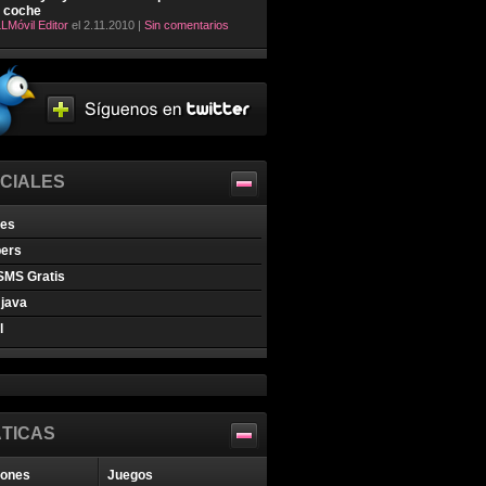
l coche
LMóvil Editor
el 2.11.2010 |
Sin comentarios
CIALES
nes
pers
SMS Gratis
java
l
TICAS
iones
Juegos