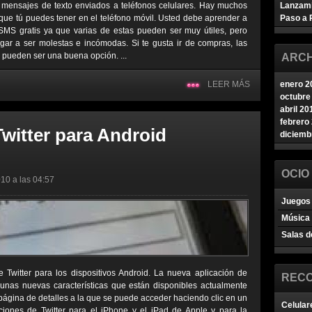
 mensajes de texto enviados a teléfonos celulares. Hay muchos
Lanzam
que tú puedes tener en el teléfono móvil. Usted debe aprender a
Paso a 
SMS gratis ya que varias de estas pueden ser muy útiles, pero
ar a ser molestas e incómodas. Si te gusta ir de compras, las
s pueden ser una buena opción. ...
ARCH
LEER MÁS
enero 2
octubre
abril 20
febrero
witter para Android
diciemb
OCIO
10 a las 04:57
Juegos 
Música
Salas d
 Twitter para los dispositivos Android. La nueva aplicación de
REC
gunas nuevas características que están disponibles actualmente
 página de detalles a la que se puede acceder haciendo clic en un
Celular
aciones de Twitter para el iPhone y el iPad de Apple y para la