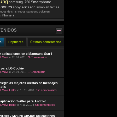
ung
Smartphone
samsung l760
phones
sony ericsson
symbian
temas
rucos de sms
trucos samsung
volumen
 Phone 7
ENIDOS
s
Populares
Últimos comentarios
ar aplicaciones en el Samsung Star I
LMóvil
el 28.01.2011 |
3 Comentarios
 para LG Cookie
LMóvil
el 26.01.2011 |
1 Comentario
legir las mejores Alertas de mensajes
atis
LMóvil Editor
el 19.11.2010 |
Sin comentarios
aplicación Twitter para Android
LMóvil Editor
el 4.11.2010 |
Sin comentarios
rolet y MyLink OnStar: aplicaciones