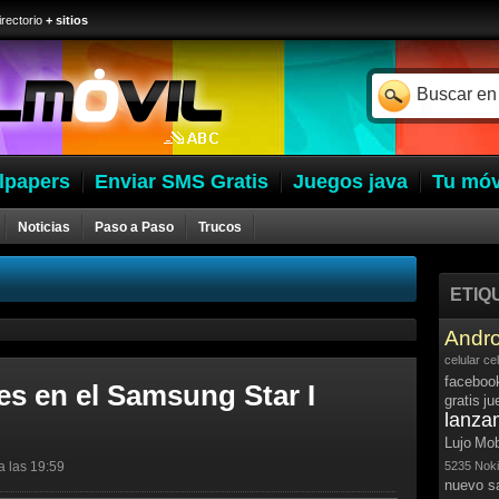
irectorio
+ sitios
lpapers
Enviar SMS Gratis
Juegos java
Tu móv
Noticias
Paso a Paso
Trucos
ETIQ
Andro
celular
ce
faceboo
nes en el Samsung Star I
gratis
ju
lanza
Lujo
Mob
a las 19:59
5235
Noki
nuevo 