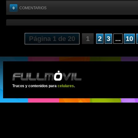
COMENTARIOS
0
Página 1 de 20
1
2
3
...
10
Trucos y contenidos para
celulares
.