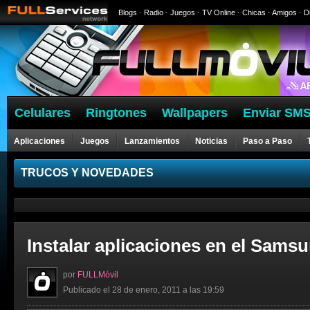
Blogs
·
Radio
·
Juegos
·
TV Online
·
Chicas
·
Amigos
·
D
Celulares
Ringtones
Wallpapers
Enviar SMS
Aplicaciones
Juegos
Lanzamientos
Noticias
Paso a Paso
Celulares
TRUCOS Y NOVEDADES
Instalar aplicaciones en el Samsu
por
FULLMóvil
Publicado el 28 de enero, 2011 a las 19:59