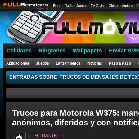
Blogs
·
Radio
·
Juegos
·
TV Online
·
Chicas
·
Amigos
·
D
Celulares
Ringtones
Wallpapers
Enviar SMS
Aplicaciones
Juegos
Lanzamientos
Noticias
Paso a Paso
ENTRADAS SOBRE ‘TRUCOS DE MENSAJES DE TEX
Trucos para Motorola W375: man
anónimos, diferidos y con notifi
por
FULLMóvil Editor