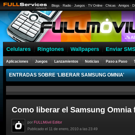
Blogs
·
Radio
·
Juegos
·
TV Online
·
Chicas
·
Amigos
·
D
Celulares
Ringtones
Wallpapers
Enviar SMS
Aplicaciones
Juegos
Lanzamientos
Noticias
Paso a Paso
ENTRADAS SOBRE ‘LIBERAR SAMSUNG OMNIA’
Como liberar el Samsung Omnia fá
por
FULLMóvil Editor
Publicado el 11 de enero, 2010 a las 23:49