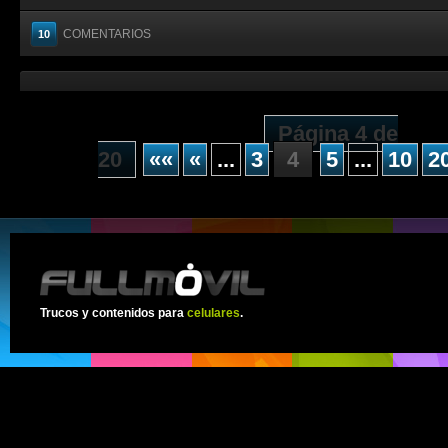
COMENTARIOS
10
Página 4 de
20
««
«
...
3
4
5
...
10
2
Trucos y contenidos para
celulares
.