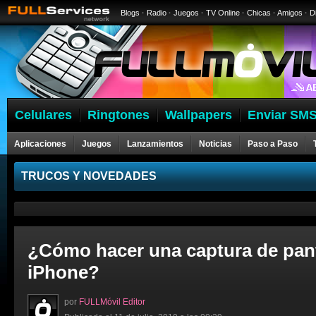
Blogs
·
Radio
·
Juegos
·
TV Online
·
Chicas
·
Amigos
·
D
Celulares
Ringtones
Wallpapers
Enviar SMS
Aplicaciones
Juegos
Lanzamientos
Noticias
Paso a Paso
Celulares
TRUCOS Y NOVEDADES
¿Cómo hacer una captura de pant
iPhone?
por
FULLMóvil Editor