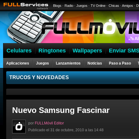
Blogs
·
Radio
·
Juegos
·
TV Online
·
Chicas
·
Amigos
·
D
Celulares
Ringtones
Wallpapers
Enviar SMS
Aplicaciones
Juegos
Lanzamientos
Noticias
Paso a Paso
Celulares
TRUCOS Y NOVEDADES
Nuevo Samsung Fascinar
por
FULLMóvil Editor
Publicado el 31 de octubre, 2010 a las 14:48