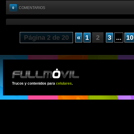
COMENTARIOS
0
Página 2 de 20
«
1
2
3
...
10
Trucos y contenidos para
celulares
.