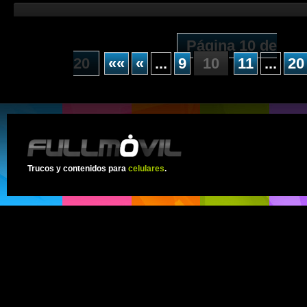
Página 10 de
20
««
«
...
9
10
11
...
20
Trucos y contenidos para
celulares
.