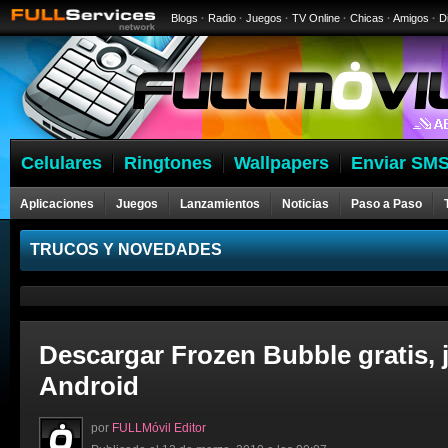
Blogs
·
Radio
·
Juegos
·
TV Online
·
Chicas
·
Amigos
·
D
Celulares
Ringtones
Wallpapers
Enviar SMS
Aplicaciones
Juegos
Lanzamientos
Noticias
Paso a Paso
Celulares
TRUCOS Y NOVEDADES
Descargar Frozen Bubble gratis, 
Android
por
FULLMóvil Editor