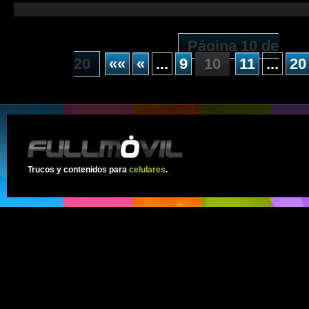
Página 10 de
20
««
«
...
9
10
11
...
20
Trucos y contenidos para
celulares
.