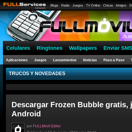
Blogs
·
Radio
·
Juegos
·
TV Online
·
Chicas
·
Amigos
·
D
Celulares
Ringtones
Wallpapers
Enviar SMS
Aplicaciones
Juegos
Lanzamientos
Noticias
Paso a Paso
Celulares
TRUCOS Y NOVEDADES
Descargar Frozen Bubble gratis, 
Android
por
FULLMóvil Editor