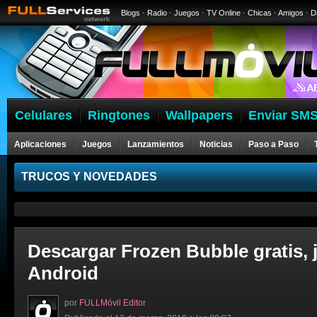
Blogs
·
Radio
·
Juegos
·
TV Online
·
Chicas
·
Amigos
·
D
Celulares
Ringtones
Wallpapers
Enviar SMS
Aplicaciones
Juegos
Lanzamientos
Noticias
Paso a Paso
Celulares
TRUCOS Y NOVEDADES
Descargar Frozen Bubble gratis, 
Android
por
FULLMóvil Editor