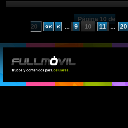
Página 10 de
20
««
«
...
9
10
11
...
20
Trucos y contenidos para
celulares
.