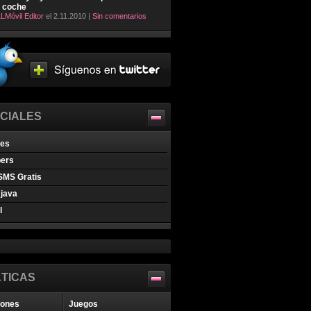
l coche
LMóvil Editor
el 2.11.2010 |
Sin comentarios
CIALES
nes
pers
SMS Gratis
java
l
TICAS
iones
Juegos