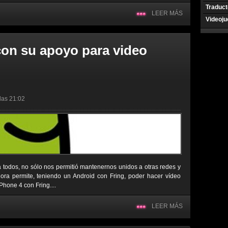
Traduct
LEER MÁS
Videoj
con su apoyo para video
 las 21:02
 todos, no sólo nos permitió mantenernos unidos a otras redes y
ora permite, teniendo un Android con Fring, poder hacer vídeo
hone 4 con Fring....
LEER MÁS