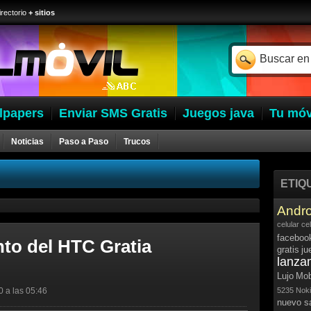
irectorio
+ sitios
lpapers
Enviar SMS Gratis
Juegos java
Tu móv
Noticias
Paso a Paso
Trucos
ETIQ
Andro
celular
ce
faceboo
to del HTC Gratia
gratis
ju
lanza
Lujo
Mob
0 a las 05:46
5235
Noki
nuevo 