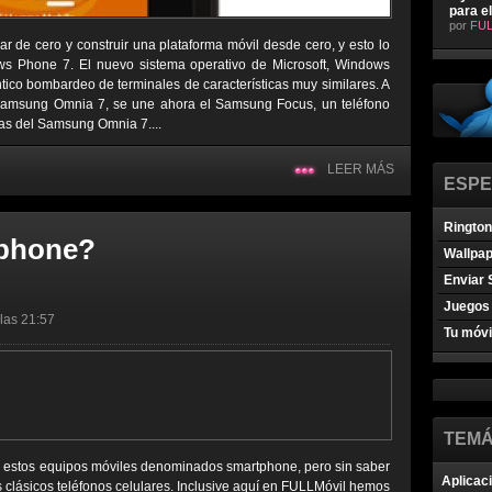
para e
por
FUL
r de cero y construir una plataforma móvil desde cero, y esto lo
ws Phone 7. El nuevo sistema operativo de Microsoft, Windows
tico bombardeo de terminales de características muy similares. A
 Samsung Omnia 7, se une ahora el Samsung Focus, un teléfono
as del Samsung Omnia 7....
LEER MÁS
ESPE
Ringto
tphone?
Wallpa
Enviar 
Juegos 
 las 21:57
Tu móvi
TEMÁ
 estos equipos móviles denominados smartphone, pero sin saber
Aplicac
s clásicos teléfonos celulares. Inclusive aquí en FULLMóvil hemos