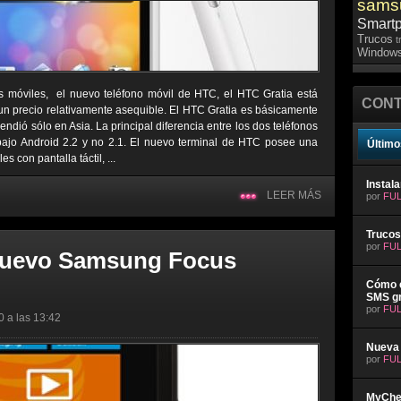
sams
Smart
Trucos
t
Windows
s móviles, el nuevo teléfono móvil de HTC, el HTC Gratia está
CONT
un precio relativamente asequible. El HTC Gratia es básicamente
ndió sólo en Asia. La principal diferencia entre los dos teléfonos
bajo Android 2.2 y no 2.1. El nuevo terminal de HTC posee una
Último
s con pantalla táctil, ...
Instal
LEER MÁS
por
FUL
Trucos
por
FUL
nuevo Samsung Focus
Cómo e
SMS gr
por
FUL
0 a las 13:42
Nueva 
por
FUL
MyChev