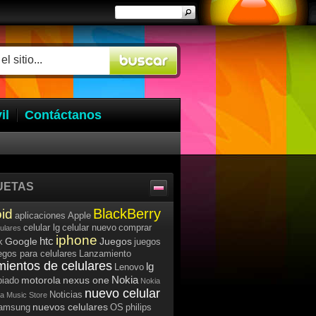
il
Contáctanos
UETAS
BlackBerry
id
aplicaciones
Apple
celular lg
celular nuevo
comprar
lulares
iphone
htc
Google
Juegos
k
juegos
egos para celulares
Lanzamiento
mientos de celulares
lg
Lenovo
Nokia
motorola
nexus one
iado
Nokia
nuevo celular
Noticias
a Music Store
nuevos celulares
samsung
OS
philips