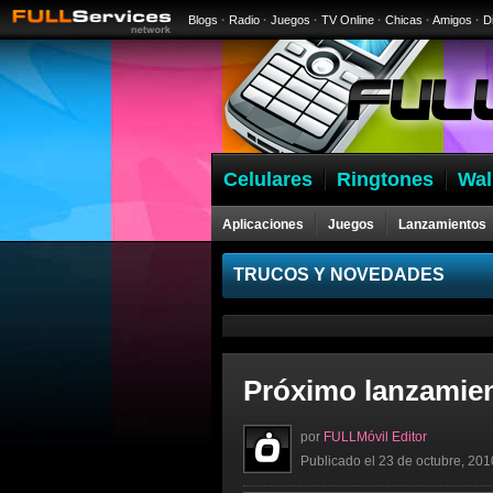
Blogs
·
Radio
·
Juegos
·
TV Online
·
Chicas
·
Amigos
·
D
Celulares
Ringtones
Wal
Aplicaciones
Juegos
Lanzamientos
Celulares
TRUCOS Y NOVEDADES
Próximo lanzamien
por
FULLMóvil Editor
Publicado el 23 de octubre, 201