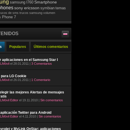
ung
Smartphone
samsung l760
phones
sony ericsson
symbian
temas
rucos de sms
trucos samsung
volumen
 Phone 7
ENIDOS
s
Populares
Últimos comentarios
ar aplicaciones en el Samsung Star I
LMóvil
el 28.01.2011 |
3 Comentarios
 para LG Cookie
LMóvil
el 26.01.2011 |
1 Comentario
legir las mejores Alertas de mensajes
atis
LMóvil Editor
el 19.11.2010 |
Sin comentarios
aplicación Twitter para Android
LMóvil Editor
el 4.11.2010 |
Sin comentarios
rolet y MyLink OnStar: aplicaciones