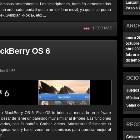
Lanzam
s famosos smartphones. Los smartphones, también denominados
Paso a 
 un ordenador portátil que a un teléfono móvil, ya que incorporan
-, Symbian -Nokia-, etc) ...
ARCH
LEER MÁS
enero 2
octubre
ackBerry OS 6
abril 20
febrero
diciemb
 las 01:56
OCIO
Juegos 
Música
Salas d
do BlackBerry OS 6. Este OS le brinda al mercado un software
 a pesar de tener un parecido muy similar al iPhone. Las funciones
varias, con él podrás: Grabar videos. Administrar fácilmente tu
REC
páginas web y hacer zoom en las mismas para apreciar mejor el
 ...
Celular