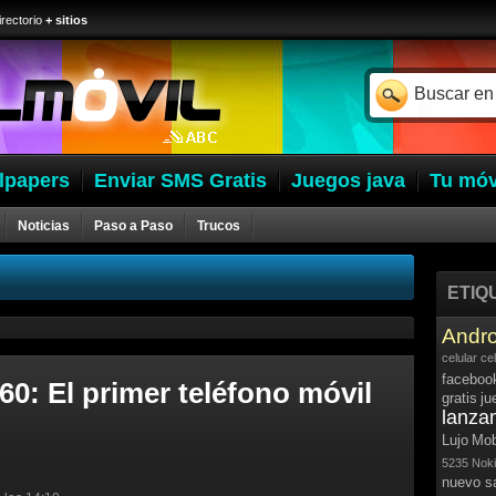
irectorio
+ sitios
lpapers
Enviar SMS Gratis
Juegos java
Tu móv
Noticias
Paso a Paso
Trucos
ETIQ
Andro
celular
ce
faceboo
: El primer teléfono móvil
gratis
ju
lanza
Lujo
Mob
5235
Noki
nuevo 