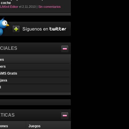
l coche
LMóvil Editor
el 2.11.2010 |
Sin comentarios
CIALES
nes
pers
SMS Gratis
java
l
TICAS
iones
Juegos