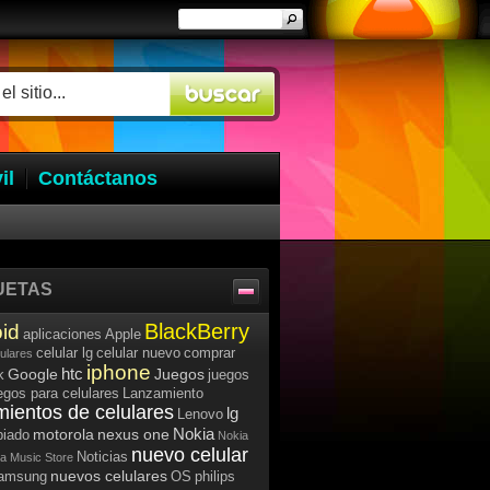
il
Contáctanos
UETAS
BlackBerry
id
aplicaciones
Apple
celular lg
celular nuevo
comprar
lulares
iphone
htc
Google
Juegos
k
juegos
egos para celulares
Lanzamiento
mientos de celulares
lg
Lenovo
Nokia
motorola
nexus one
iado
Nokia
nuevo celular
Noticias
a Music Store
nuevos celulares
samsung
OS
philips