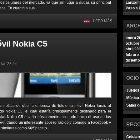
 los celulares del mercado, ya que sin lugar a dudas su principal
Lanzam
ica. En cuanto a sus ...
Paso a 
LEER MÁS
ARCH
enero 2
vil Nokia C5
octubre
abril 20
febrero
diciemb
 las 23:54
OCIO
Juegos 
Música
Salas d
a noticia de que la empresa de telefonía móvil Nokia lanzó al
o Nokia C5, el cual estaría principalmente destinado para el
ular Nokia C5 estaría básicamente inclinado hacia el uso de las
móvil, dando un interesante acceso rápido y cómodo a Facebook y
REC
s similares como MySpace o ...
Celular