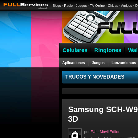
Blogs
·
Radio
·
Juegos
·
TV Online
·
Chicas
·
Amigos
·
D
Celulares
Ringtones
Wal
Aplicaciones
Juegos
Lanzamientos
Celulares
TRUCOS Y NOVEDADES
Samsung SCH-W960
3D
por
FULLMóvil Editor