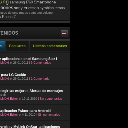
ung
Smartphone
samsung l760
phones
sony ericsson
symbian
temas
rucos de sms
trucos samsung
volumen
 Phone 7
ENIDOS
s
Populares
Últimos comentarios
ar aplicaciones en el Samsung Star I
LMóvil
el 28.01.2011 |
3 Comentarios
 para LG Cookie
LMóvil
el 26.01.2011 |
1 Comentario
legir las mejores Alertas de mensajes
atis
LMóvil Editor
el 19.11.2010 |
Sin comentarios
aplicación Twitter para Android
LMóvil Editor
el 4.11.2010 |
Sin comentarios
rolet y MyLink OnStar: aplicaciones