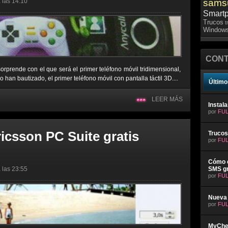
 las 14:10
sams
Smart
Trucos
t
Windows
CONT
prende con el que será el primer teléfono móvil tridimensional,
an bautizado, el primer teléfono móvil con pantalla táctil 3D....
Último
LEER MÁS
Instal
por
FUL
icsson PC Suite gratis
Trucos
por
FUL
Cómo e
 las 23:55
SMS gr
por
FUL
Nueva 
por
FUL
MyChev