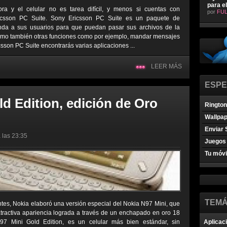
para e
ra y el celular no es tarea difícil, y menos si cuentas con
por
FUL
ricsson PC Suite. Sony Ericsson PC Suite es un paquete de
inda a sus usuarios para que puedan pasar sus archivos de la
 como también otras funciones como por ejemplo, mandar mensajes
sson PC Suite encontrarás varias aplicaciones ...
LEER MÁS
ESPE
d Edition, edición de Oro
Ringto
Wallpa
Enviar 
 las 23:35
Juegos 
Tu móvi
TEMÁ
ntes, Nokia elaboró una versión especial del Nokia N97 Mini, que
atractiva apariencia lograda a través de un enchapado en oro 18
97 Mini Gold Edition, es un celular más bien estándar, sin
Aplicac