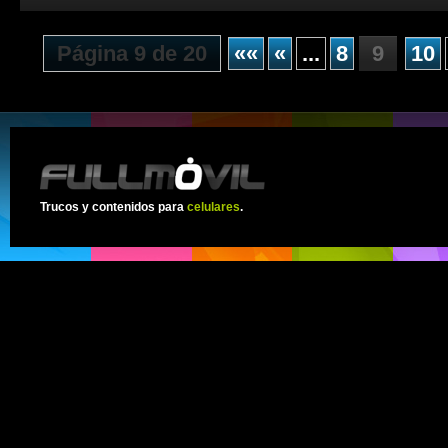
Página 9 de 20
««
«
...
8
9
10
Trucos y contenidos para
celulares
.