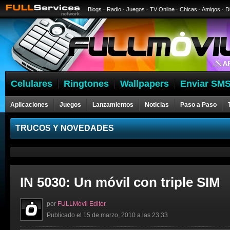
Blogs
·
Radio
·
Juegos
·
TV Online
·
Chicas
·
Amigos
·
D
Celulares
Ringtones
Wallpapers
Enviar SMS
Aplicaciones
Juegos
Lanzamientos
Noticias
Paso a Paso
Celulares
TRUCOS Y NOVEDADES
IN 5030: Un móvil con triple SIM
por
FULLMóvil Editor
Publicado el 15 de marzo, 2010 a las 23:33