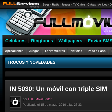
Blogs
·
Radio
·
Juegos
·
TV Online
·
Chicas
·
Amigos
·
D
Celulares
Ringtones
Wallpapers
Enviar SMS
Aplicaciones
Juegos
Lanzamientos
Noticias
Paso a Paso
Celulares
TRUCOS Y NOVEDADES
IN 5030: Un móvil con triple SIM
por
FULLMóvil Editor
Publicado el 15 de marzo, 2010 a las 23:33