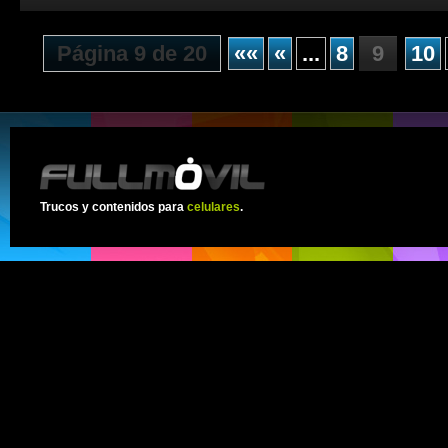
Página 9 de 20
««
«
...
8
9
10
Trucos y contenidos para
celulares
.