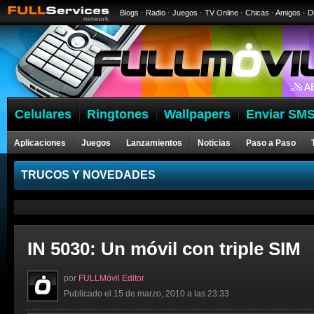
Blogs
·
Radio
·
Juegos
·
TV Online
·
Chicas
·
Amigos
·
D
Celulares
Ringtones
Wallpapers
Enviar SMS
Aplicaciones
Juegos
Lanzamientos
Noticias
Paso a Paso
Celulares
TRUCOS Y NOVEDADES
IN 5030: Un móvil con triple SIM
por
FULLMóvil Editor
Publicado el 15 de marzo, 2010 a las 23:33