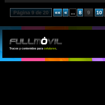
Página 9 de 20
««
«
...
8
9
10
Trucos y contenidos para
celulares
.