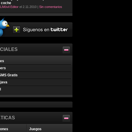
l coche
LMóvil Editor
el 2.11.2010 |
Sin comentarios
CIALES
nes
pers
SMS Gratis
java
l
TICAS
iones
Juegos