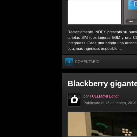
Recientemente INDEX presentó su nuevo 
tarjetas SIM (dos tarjeras GSM y una CD
integradas. Cada una brinda una autono
otra, más ingenioso imposible. ...
COMENTARIO
1
Blackberry gigan
por
FULLMóvil Editor
Publicado el 15 de marzo, 2010 