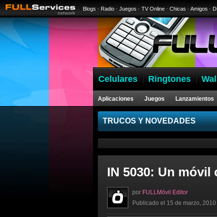
Blogs
·
Radio
·
Juegos
·
TV Online
·
Chicas
·
Amigos
·
D
Celulares
Ringtones
Wal
Aplicaciones
Juegos
Lanzamientos
Celulares
TRUCOS Y NOVEDADES
IN 5030: Un móvil 
por
FULLMóvil Editor
Publicado el 15 de marzo, 2010 