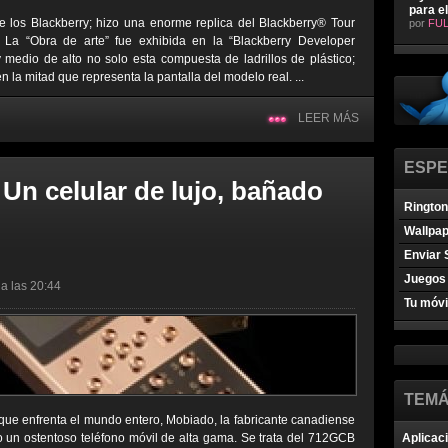
para e
 los Blackberry; hizo una enorme replica del Blackberry® Tour
por
FUL
 La “Obra de arte” fue exhibida en la “Blackberry Developer
 medio de alto no solo esta compuesta de ladrillos de plástico;
 la mitad que representa la pantalla del modelo real. ...
LEER MÁS
ESPE
n celular de lujo, bañado
Ringto
Wallpa
Enviar 
Juegos 
a las 20:44
Tu móvi
TEMÁ
ue enfrenta el mundo entero, Mobiado, la fabricante canadiense
o un ostentoso teléfono móvil de alta gama. Se trata del 712GCB
Aplicac