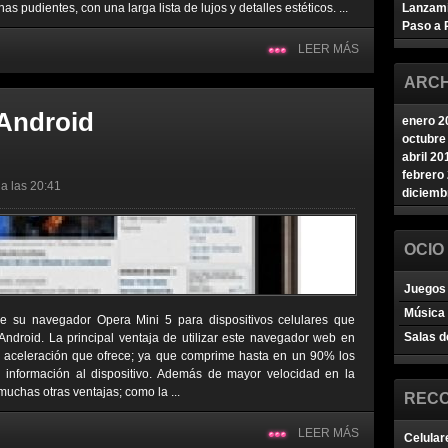
 pudientes, con una larga lista de lujos y detalles estéticos. ...
Lanzam
Paso a 
LEER MÁS
ARCH
 Android
enero 2
octubre
abril 20
febrero
a las 20:41
diciemb
OCIO
Juegos 
Música
de su navegador Opera Mini 5 para dispositivos celulares que
Salas d
 Android. La principal ventaja de utilizar este navegador web en
ia aceleración que ofrece; ya que comprime hasta en un 90% los
 información al dispositivo. Además de mayor velocidad en la
muchas otras ventajas; como la ...
REC
LEER MÁS
Celular