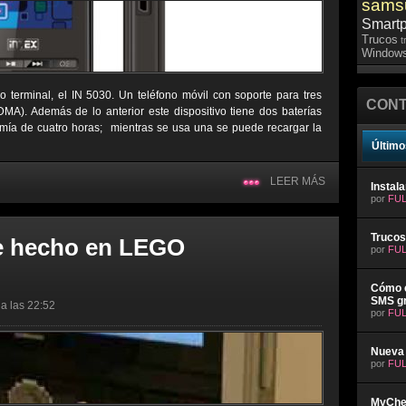
sams
Smart
Trucos
t
Windows
terminal, el IN 5030. Un teléfono móvil con soporte para tres
CONT
MA). Además de lo anterior este dispositivo tiene dos baterías
mía de cuatro horas; mientras se usa una se puede recargar la
Último
LEER MÁS
Instal
por
FUL
Trucos
te hecho en LEGO
por
FUL
Cómo e
SMS gr
a las 22:52
por
FUL
Nueva 
por
FUL
MyChev