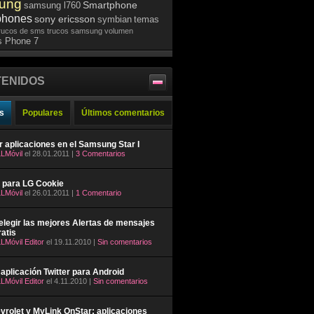
ung
Smartphone
samsung l760
phones
sony ericsson
symbian
temas
rucos de sms
trucos samsung
volumen
 Phone 7
ENIDOS
s
Populares
Últimos comentarios
ar aplicaciones en el Samsung Star I
LMóvil
el 28.01.2011 |
3 Comentarios
 para LG Cookie
LMóvil
el 26.01.2011 |
1 Comentario
legir las mejores Alertas de mensajes
atis
LMóvil Editor
el 19.11.2010 |
Sin comentarios
aplicación Twitter para Android
LMóvil Editor
el 4.11.2010 |
Sin comentarios
rolet y MyLink OnStar: aplicaciones