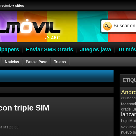
irectorio
+ sitios
lpapers
Enviar SMS Gratis
Juegos java
Tu móv
Noticias
Paso a Paso
Trucos
ETIQ
Andro
celular
ce
faceboo
con triple SIM
gratis
ju
lanza
Lujo
Mob
a las 23:33
5235
Noki
nuevo 