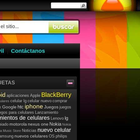
il
Contáctanos
UETAS
BlackBerry
id
aplicaciones
Apple
celular lg
celular nuevo
comprar
lulares
iphone
htc
Google
Juegos
k
juegos
egos para celulares
Lanzamiento
mientos de celulares
lg
Lenovo
Nokia
motorola
nexus one
iado
Nokia
nuevo celular
Noticias
a Music Store
nuevos celulares
samsung
OS
philips