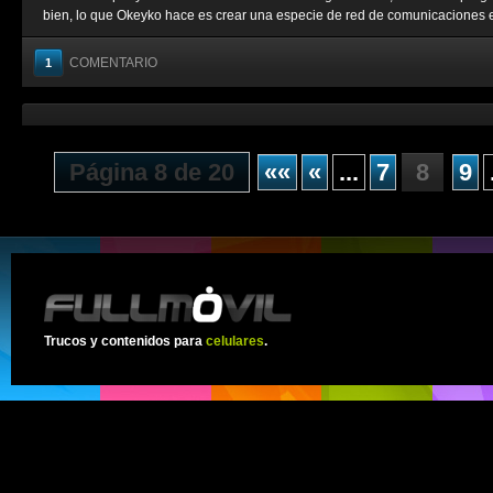
bien, lo que Okeyko hace es crear una especie de red de comunicaciones en
COMENTARIO
1
Página 8 de 20
««
«
...
7
8
9
Trucos y contenidos para
celulares
.