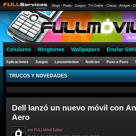
Blogs
·
Radio
·
Juegos
·
TV Online
·
Chicas
·
Amigos
·
D
Celulares
Ringtones
Wallpapers
Enviar SMS
Aplicaciones
Juegos
Lanzamientos
Noticias
Paso a Paso
Celulares
TRUCOS Y NOVEDADES
Dell lanzó un nuevo móvil con An
Aero
por
FULLMóvil Editor