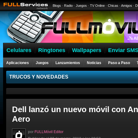
Blogs
·
Radio
·
Juegos
·
TV Online
·
Chicas
·
Amigos
·
D
Celulares
Ringtones
Wallpapers
Enviar SMS
Aplicaciones
Juegos
Lanzamientos
Noticias
Paso a Paso
Celulares
TRUCOS Y NOVEDADES
Dell lanzó un nuevo móvil con An
Aero
por
FULLMóvil Editor