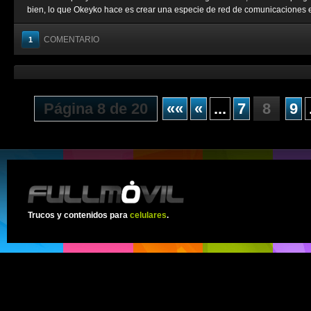
bien, lo que Okeyko hace es crear una especie de red de comunicaciones en
COMENTARIO
1
Página 8 de 20
««
«
...
7
8
9
Trucos y contenidos para
celulares
.