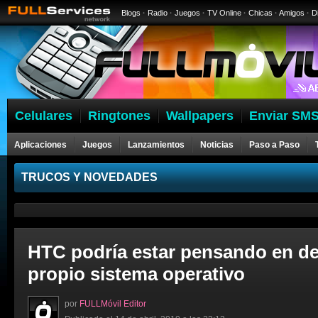
Blogs
·
Radio
·
Juegos
·
TV Online
·
Chicas
·
Amigos
·
D
Celulares
Ringtones
Wallpapers
Enviar SMS
Aplicaciones
Juegos
Lanzamientos
Noticias
Paso a Paso
Celulares
TRUCOS Y NOVEDADES
HTC podría estar pensando en de
propio sistema operativo
por
FULLMóvil Editor