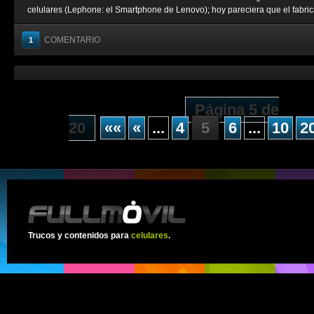
celulares (Lephone: el Smartphone de Lenovo); hoy pareciera que el fabrica
COMENTARIO
1
Página 5 de
20
««
«
...
4
5
6
...
10
2
Trucos y contenidos para
celulares
.