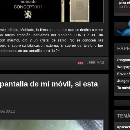
para e
por
FUL
este artículo, Mobiado, la firma canadiense que se dedica a crear
ó una nueva creación; hablamos del Mobiado CONCEPT001 un
con mármol, oro y un cristal de zafiro. No se conocen las
 pero si sobre su fabricación externa. El cuerpo del teléfono fue
ESPE
s botones en oro amarillo puro de 24 ...
Ringto
LEER MÁS
Wallpa
Enviar 
Juegos 
antalla de mi móvil, si esta
Tu móvi
 las 00:12
TEMÁ
Aplicac