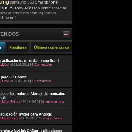
ung
Smartphone
samsung l760
phones
sony ericsson
symbian
temas
rucos de sms
trucos samsung
volumen
 Phone 7
ENIDOS
s
Populares
Últimos comentarios
ar aplicaciones en el Samsung Star I
LMóvil
el 28.01.2011 |
3 Comentarios
 para LG Cookie
LMóvil
el 26.01.2011 |
1 Comentario
legir las mejores Alertas de mensajes
atis
LMóvil Editor
el 19.11.2010 |
Sin comentarios
aplicación Twitter para Android
LMóvil Editor
el 4.11.2010 |
Sin comentarios
rolet y MyLink OnStar: aplicaciones