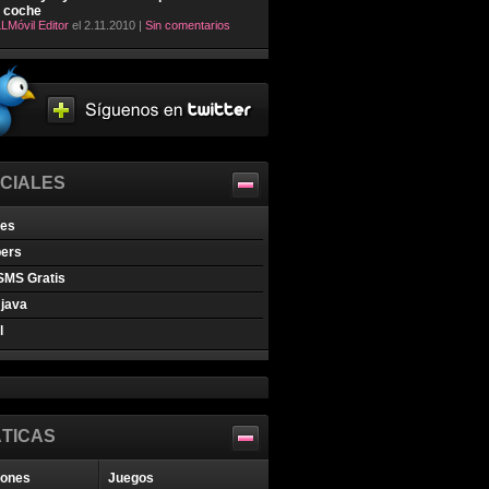
l coche
LMóvil Editor
el 2.11.2010 |
Sin comentarios
CIALES
nes
pers
SMS Gratis
java
l
TICAS
iones
Juegos