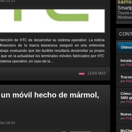
 las 23:13
sams
Smart
Trucos
t
Windows
CONT
tención de HTC de desarrollar su sistema operativo: La noticia
financiero de la marca taiwanesa aseguró en una entrevista
Último
abaja evaluando que tan factible resultaría desarrollar su propio
 que en la actualidad los terminales móviles fabricados por HTC
Instal
stema operativo; en caso de la ...
por
FUL
LEER MÁS
Trucos
por
FUL
 un móvil hecho de mármol,
Cómo e
SMS gr
por
FUL
Nueva 
por
FUL
 las 16:43
MyChev