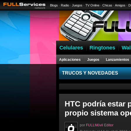
Blogs
·
Radio
·
Juegos
·
TV Online
·
Chicas
·
Amigos
·
D
Celulares
Ringtones
Wal
Aplicaciones
Juegos
Lanzamientos
Celulares
TRUCOS Y NOVEDADES
HTC podría estar 
propio sistema op
por
FULLMóvil Editor