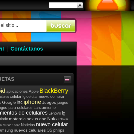
il
Contáctanos
UETAS
BlackBerry
id
aplicaciones
Apple
celular lg
celular nuevo
comprar
lulares
iphone
htc
Google
Juegos
k
juegos
egos para celulares
Lanzamiento
mientos de celulares
lg
Lenovo
Nokia
motorola
nexus one
iado
Nokia
nuevo celular
Noticias
a Music Store
nuevos celulares
samsung
OS
philips