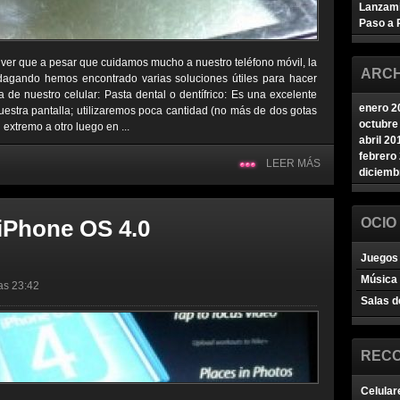
Lanzam
Paso a 
ver que a pesar que cuidamos mucho a nuestro teléfono móvil, la
ARCH
dagando hemos encontrado varias soluciones útiles para hacer
a de nuestro celular: Pasta dental o dentífrico: Es una excelente
enero 2
nuestra pantalla; utilizaremos poca cantidad (no más de dos gotas
octubre
extremo a otro luego en ...
abril 20
febrero
LEER MÁS
diciemb
 iPhone OS 4.0
OCIO
Juegos 
Música
las 23:42
Salas d
REC
Celular