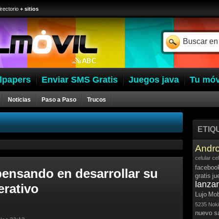
irectorio
+ sitios
lpapers
Enviar SMS Gratis
Juegos java
Tu móv
Noticias
Paso a Paso
Trucos
ETIQ
Andro
celular
ce
faceboo
pensando en desarrollar su
gratis
ju
lanza
erativo
Lujo
Mob
5235
Noki
nuevo 