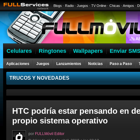
Blogs
·
Radio
·
Juegos
·
TV Online
·
Chicas
·
Amigos
·
D
Celulares
Ringtones
Wallpapers
Enviar SMS
Aplicaciones
Juegos
Lanzamientos
Noticias
Paso a Paso
Celulares
TRUCOS Y NOVEDADES
HTC podría estar pensando en de
propio sistema operativo
por
FULLMóvil Editor