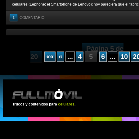
celulares (Lephone: el Smartphone de Lenovo); hoy pareciera que el fabrica
COMENTARIO
1
Página 5 de
20
««
«
...
4
5
6
...
10
2
Trucos y contenidos para
celulares
.