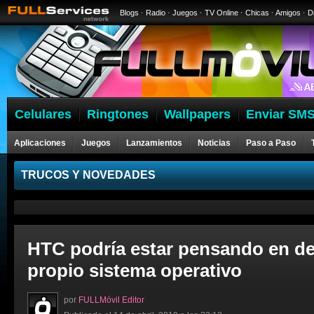
Blogs
·
Radio
·
Juegos
·
TV Online
·
Chicas
·
Amigos
·
D
Celulares
Ringtones
Wallpapers
Enviar SMS
Aplicaciones
Juegos
Lanzamientos
Noticias
Paso a Paso
Celulares
TRUCOS Y NOVEDADES
HTC podría estar pensando en de
propio sistema operativo
por
FULLMóvil Editor