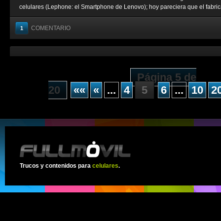
celulares (Lephone: el Smartphone de Lenovo); hoy pareciera que el fabrica
COMENTARIO
1
Página 5 de
20
««
«
...
4
5
6
...
10
2
Trucos y contenidos para
celulares
.