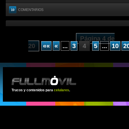
COMENTARIOS
10
Página 4 de
20
««
«
...
3
4
5
...
10
2
Trucos y contenidos para
celulares
.