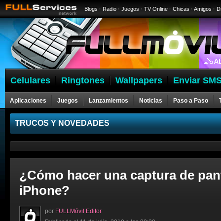
Blogs
·
Radio
·
Juegos
·
TV Online
·
Chicas
·
Amigos
·
D
Celulares
Ringtones
Wallpapers
Enviar SMS
Aplicaciones
Juegos
Lanzamientos
Noticias
Paso a Paso
Celulares
TRUCOS Y NOVEDADES
¿Cómo hacer una captura de pant
iPhone?
por
FULLMóvil Editor